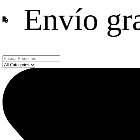
ío gratis e
Search
...