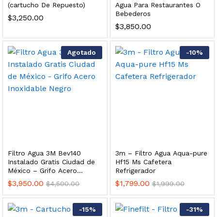
(cartucho De Repuesto)
Agua Para Restaurantes O
s, 100 L/h, con filtración Welltek WT-WFS600-3S
Bebederos
$
3,250.00
$
3,850.00
Leer más
Agotado
-
10
%
quilla, grifo y filtración Welltek WT-PWDF-600A
Leer más
Filtro Agua 3M Bev140
3m – Filtro Agua Aqua-pure
Instalado Gratis Ciudad de
Hf15 Ms Cafetera
sor, filtración, UV y contador Welltek WT-WFS-BF
México – Grifo Acero
Refrigerador
Inoxidable Negro
$
3,950.00
$
1,799.00
$
4,500.00
$
1,999.00
Leer más
-
15
%
-
31
%