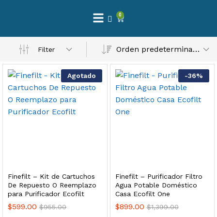
0
 Natural – Máxima Calidad En Filtración
Orden predeterminado
Filter
$
3,900.00
Agotado
-
36
%
dir al carrito
Finefilt – Kit de Repuestos 2 Etapas 2.5×10 | Cartucho de Sedimentos + Carbón Activado en Bloque
$
250.00
Finefilt – Kit de Cartuchos
Finefilt – Purificador Filtro
dir al carrito
De Repuesto O Reemplazo
Agua Potable Doméstico
para Purificador Ecofilt
Casa Ecofilt One
$
599.00
$
899.00
$
955.00
$
1,399.00