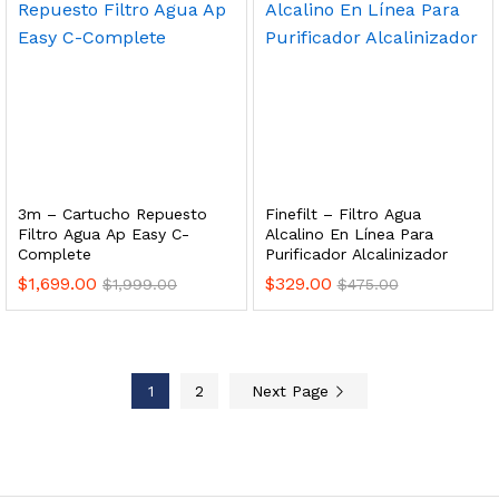
 enfriamiento y filtración Welltek WT-WDF-30M
Leer más
3m – Cartucho Repuesto
Finefilt – Filtro Agua
Filtro Agua Ap Easy C-
Alcalino En Línea Para
Complete
Purificador Alcalinizador
Bebedero de pared con llenador de botellas, botón mecánico, enfriamiento y filtración Welltek WT-WFSDF-30AMM
$
1,699.00
$
329.00
$
1,999.00
$
475.00
Leer más
1
2
Next Page
 enfriamiento, filtración y UV Welltek WT-WFS-30B