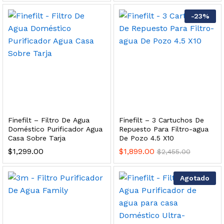
 para Esterilizador UV 25 Watts 4 Pines
-
23
%
$
999.00
dir al carrito
HF25MS Cafetera (Cartucho de Repuesto)
Finefilt – Filtro De Agua
Finefilt – 3 Cartuchos De
$
2,899.00
Doméstico Purificador Agua
Repuesto Para Filtro-agua
Casa Sobre Tarja
De Pozo 4.5 X10
dir al carrito
$
1,299.00
$
1,899.00
$
2,455.00
Agotado
ficador de Agua | Repuesto (con Polifosfatos)
$
3,699.00