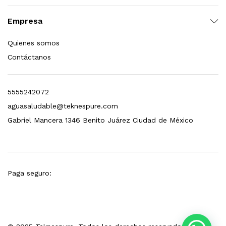
esto para Esterilizador D4 (12 GPM)
Empresa
$
1,499.00
Quienes somos
Contáctanos
dir al carrito
5555242072
aguasaludable@teknespure.com
Gabriel Mancera 1346 Benito Juárez Ciudad de México
Paga seguro: