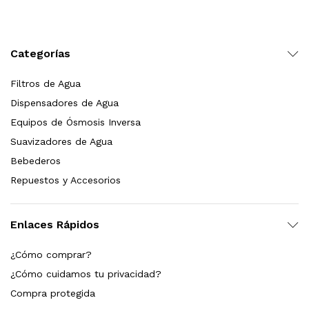
Leer más
Categorías
Filtros de Agua
Bebedero de pared con llenador de botellas, sensor, enfriamiento, filtración y UV Welltek WT-WFSDF-30A
Dispensadores de Agua
Equipos de Ósmosis Inversa
Suavizadores de Agua
Leer más
Bebederos
Repuestos y Accesorios
pas 2.5×10 Sedimentos Y Carbón Activado
Enlaces Rápidos
$
589.00
¿Cómo comprar?
dir al carrito
¿Cómo cuidamos tu privacidad?
Compra protegida