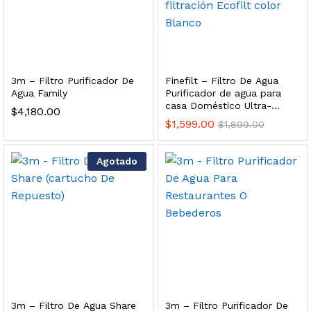
dir al carrito
xidable SS304 Natural Cepillado | Agua Purificada
3m – Filtro Purificador De
Finefilt – Filtro De Agua
Agua Family
Purificador de agua para
casa Doméstico Ultra-
$
4,180.00
$
699.00
filtración Ecofilt color
$
1,599.00
$
1,899.00
Blanco
dir al carrito
Agotado
s, 100 L/h, con filtración Welltek WT-WFS600-4S
Leer más
3m – Filtro De Agua Share
3m – Filtro Purificador De