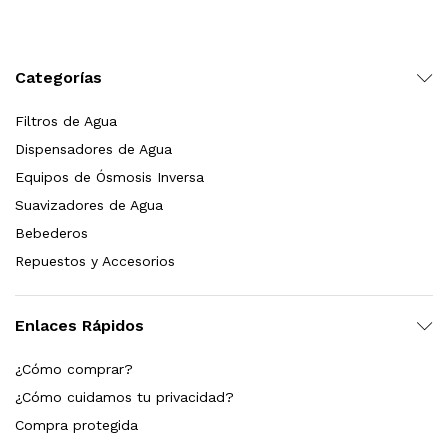
Leer más
Categorías
Filtros de Agua
Bebedero de pared con llenador de botellas, sensor, enfriamiento, filtración y UV Welltek WT-WFSDF-30A
Dispensadores de Agua
Equipos de Ósmosis Inversa
Suavizadores de Agua
Leer más
Bebederos
Repuestos y Accesorios
pas 2.5×10 Sedimentos Y Carbón Activado
Enlaces Rápidos
$
589.00
¿Cómo comprar?
dir al carrito
¿Cómo cuidamos tu privacidad?
Compra protegida