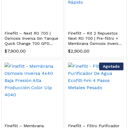
dir al carrito
xidable SS304 Natural Cepillado | Agua Purificada
Finefilt – Next RO 700 |
Finefilt – Kit 2 Repuestos
Ósmosis Inversa Sin Tanque
Next RO 700 | Pre-filtro +
Quick Change 700 GPD
Membrana Ósmosis Inversa
$
699.00
Premium
Cambio Rápido
$
7,900.00
$
2,900.00
dir al carrito
Agotado
s, 100 L/h, con filtración Welltek WT-WFS600-4S
Leer más
Finefilt – Membrana
Finefilt – Filtro Purificador