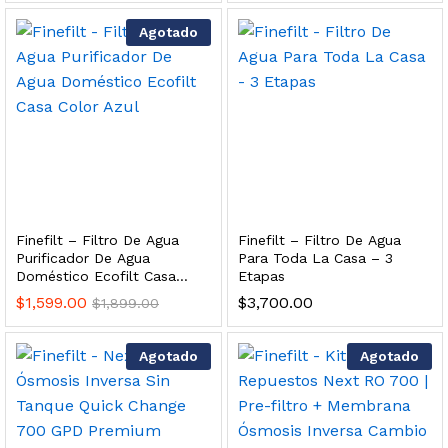
 para Esterilizador UV 25 Watts 4 Pines
Agotado
$
999.00
dir al carrito
HF25MS Cafetera (Cartucho de Repuesto)
Finefilt – Filtro De Agua
Finefilt – Filtro De Agua
$
2,899.00
Purificador De Agua
Para Toda La Casa – 3
Doméstico Ecofilt Casa
Etapas
dir al carrito
Color Azul
$
1,599.00
$
3,700.00
$
1,899.00
Agotado
Agotado
ficador de Agua | Repuesto (con Polifosfatos)
$
3,699.00