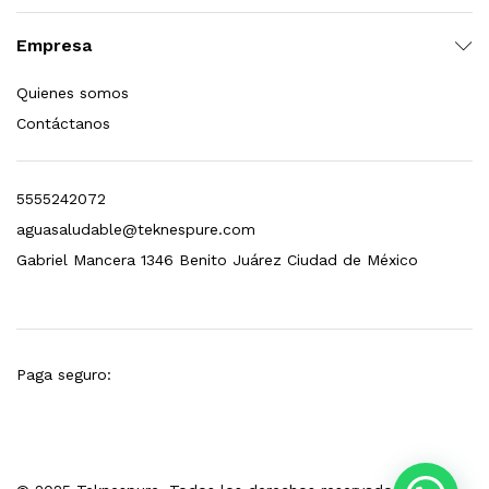
esto para Esterilizador D4 (12 GPM)
Empresa
$
1,499.00
Quienes somos
Contáctanos
dir al carrito
5555242072
aguasaludable@teknespure.com
Gabriel Mancera 1346 Benito Juárez Ciudad de México
Paga seguro: