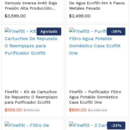
Osmosis Inversa 4×40 Baja
De Agua Ecofilt-hm 4 Pasos
s, 100 L/h, con filtración Welltek WT-WFS600-3S
Presión Alta Producción
Metales Pesado
Color Ulp 4040
$
3,599.00
$
2,499.00
Leer más
Agotado
-
36
%
quilla, grifo y filtración Welltek WT-PWDF-600A
Leer más
Finefilt – Kit de Cartuchos
Finefilt – Purificador Filtro
De Repuesto O Reemplazo
Agua Potable Doméstico
sor, filtración, UV y contador Welltek WT-WFS-BF
para Purificador Ecofilt
Casa Ecofilt One
$
599.00
$
899.00
$
955.00
$
1,399.00
Leer más
-
23
%