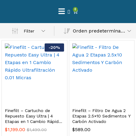
0
 Natural – Máxima Calidad En Filtración
Orden predeterminado
Filter
$
3,900.00
-
20
%
dir al carrito
Finefilt – Kit de Repuestos 2 Etapas 2.5×10 | Cartucho de Sedimentos + Carbón Activado en Bloque
$
250.00
Finefilt – Cartucho de
Finefilt – Filtro De Agua 2
dir al carrito
Repuesto Easy Ultra | 4
Etapas 2.5×10 Sedimentos Y
Etapas en 1 Cambio Rápido
Carbón Activado
Ultrafiltración 0.01 Micras
$
1,199.00
$
589.00
$
1,499.00