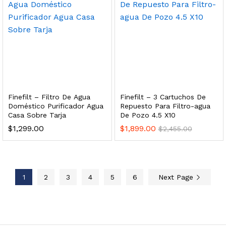
 enfriamiento y filtración Welltek WT-WDF-30M
Leer más
Finefilt – Filtro De Agua
Finefilt – 3 Cartuchos De
Doméstico Purificador Agua
Repuesto Para Filtro-agua
Casa Sobre Tarja
De Pozo 4.5 X10
Bebedero de pared con llenador de botellas, botón mecánico, enfriamiento y filtración Welltek WT-WFSDF-30AMM
$
1,299.00
$
1,899.00
$
2,455.00
Leer más
1
2
3
4
5
6
Next Page
 enfriamiento, filtración y UV Welltek WT-WFS-30B