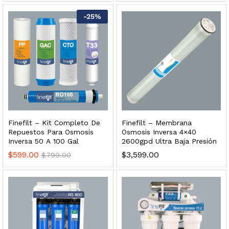
 para Esterilizador UV 25 Watts 4 Pines
-
25
%
$
999.00
dir al carrito
HF25MS Cafetera (Cartucho de Repuesto)
Finefilt – Kit Completo De
Finefilt – Membrana
$
2,899.00
Repuestos Para Osmosis
Osmosis Inversa 4×40
Inversa 50 A 100 Gal
2600gpd Ultra Baja Presión
dir al carrito
$
599.00
$
3,599.00
$
799.00
ficador de Agua | Repuesto (con Polifosfatos)
$
3,699.00