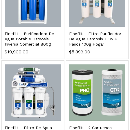
dir al carrito
xidable SS304 Natural Cepillado | Agua Purificada
Finefilt – Purificadora De
Finefilt – Filtro Purificador
Agua Potable Osmosis
De Agua Osmosis + Uv 6
Inversa Comercial 800g
Pasos 100g Hogar
$
699.00
$
19,900.00
$
5,399.00
dir al carrito
s, 100 L/h, con filtración Welltek WT-WFS600-4S
Leer más
Finefilt – Filtro De Agua
Finefilt – 2 Cartuchos