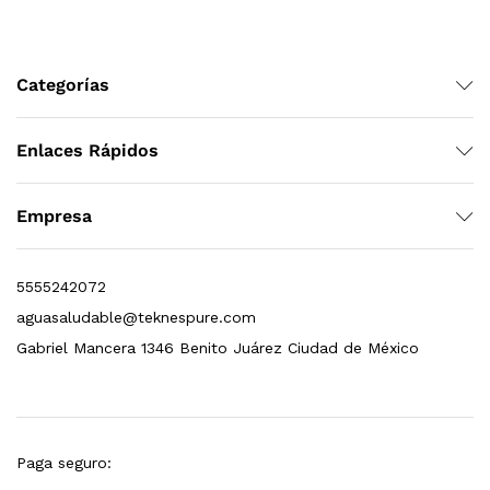
Leer más
Categorías
Bebedero de pared con llenador de botellas, sensor, enfriamiento, filtración y UV Welltek WT-WFSDF-30A
Enlaces Rápidos
Empresa
Leer más
5555242072
pas 2.5×10 Sedimentos Y Carbón Activado
aguasaludable@teknespure.com
Gabriel Mancera 1346 Benito Juárez Ciudad de México
$
589.00
dir al carrito
Paga seguro: