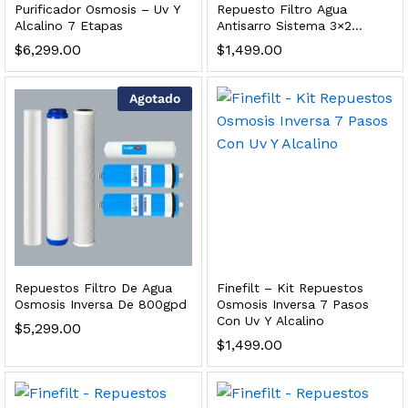
Purificador Osmosis – Uv Y
Repuesto Filtro Agua
s, 100 L/h, con filtración Welltek WT-WFS600-3S
Alcalino 7 Etapas
Antisarro Sistema 3×2
Jumbo Color Azul
$
6,299.00
$
1,499.00
Leer más
Agotado
quilla, grifo y filtración Welltek WT-PWDF-600A
Leer más
Repuestos Filtro De Agua
Finefilt – Kit Repuestos
Osmosis Inversa De 800gpd
Osmosis Inversa 7 Pasos
sor, filtración, UV y contador Welltek WT-WFS-BF
Con Uv Y Alcalino
$
5,299.00
$
1,499.00
Leer más