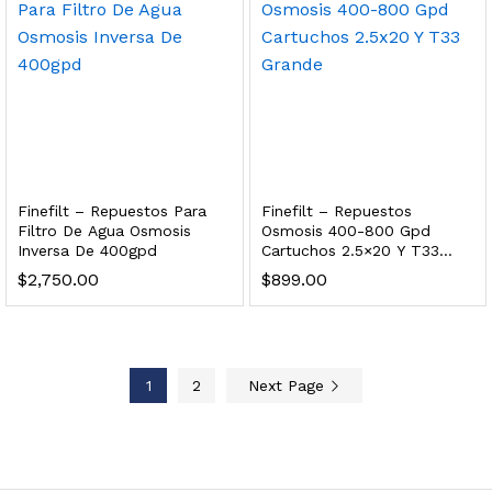
 enfriamiento y filtración Welltek WT-WDF-30M
Leer más
Finefilt – Repuestos Para
Finefilt – Repuestos
Filtro De Agua Osmosis
Osmosis 400-800 Gpd
Inversa De 400gpd
Cartuchos 2.5×20 Y T33
Bebedero de pared con llenador de botellas, botón mecánico, enfriamiento y filtración Welltek WT-WFSDF-30AMM
Grande
$
2,750.00
$
899.00
Leer más
1
2
Next Page
 enfriamiento, filtración y UV Welltek WT-WFS-30B