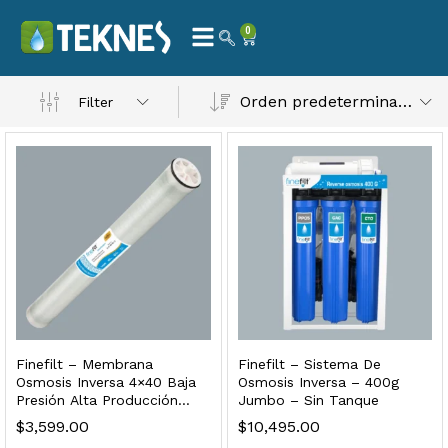
0
 Natural – Máxima Calidad En Filtración
Orden predeterminado
Filter
$
3,900.00
dir al carrito
Finefilt – Kit de Repuestos 2 Etapas 2.5×10 | Cartucho de Sedimentos + Carbón Activado en Bloque
$
250.00
Finefilt – Membrana
Finefilt – Sistema De
dir al carrito
Osmosis Inversa 4×40 Baja
Osmosis Inversa – 400g
Presión Alta Producción
Jumbo – Sin Tanque
Color Ulp 4040
$
3,599.00
$
10,495.00