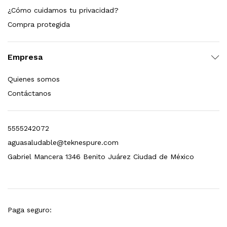
¿Cómo cuidamos tu privacidad?
dir al carrito
Compra protegida
Empresa
xidable SS304 Natural Cepillado | Agua Purificada
Quienes somos
$
699.00
Contáctanos
dir al carrito
5555242072
aguasaludable@teknespure.com
s, 100 L/h, con filtración Welltek WT-WFS600-4S
Gabriel Mancera 1346 Benito Juárez Ciudad de México
Leer más
Paga seguro: