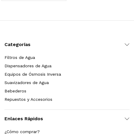
 para Esterilizador UV 25 Watts 4 Pines
$
999.00
dir al carrito
Categorías
Filtros de Agua
HF25MS Cafetera (Cartucho de Repuesto)
Dispensadores de Agua
$
2,899.00
Equipos de Ósmosis Inversa
Suavizadores de Agua
dir al carrito
Bebederos
Repuestos y Accesorios
ficador de Agua | Repuesto (con Polifosfatos)
Enlaces Rápidos
$
3,699.00
¿Cómo comprar?