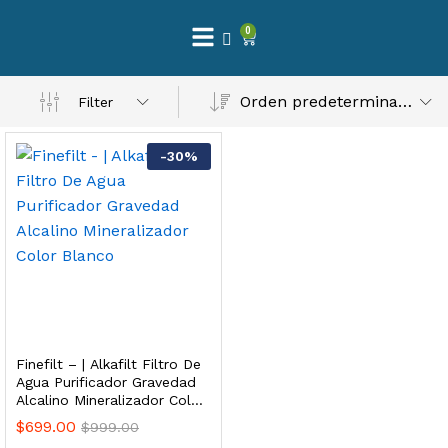
0
 Natural – Máxima Calidad En Filtración
Orden predeterminado
Filter
$
3,900.00
-
30
%
dir al carrito
Finefilt – Kit de Repuestos 2 Etapas 2.5×10 | Cartucho de Sedimentos + Carbón Activado en Bloque
$
250.00
Finefilt – | Alkafilt Filtro De
dir al carrito
Agua Purificador Gravedad
Alcalino Mineralizador Color
Blanco
$
699.00
$
999.00