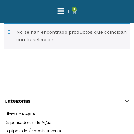
0
 Natural – Máxima Calidad En Filtración
No se han encontrado productos que coincidan
con tu selección.
$
3,900.00
dir al carrito
Finefilt – Kit de Repuestos 2 Etapas 2.5×10 | Cartucho de Sedimentos + Carbón Activado en Bloque
$
250.00
Categorías
dir al carrito
Filtros de Agua
Dispensadores de Agua
Equipos de Ósmosis Inversa