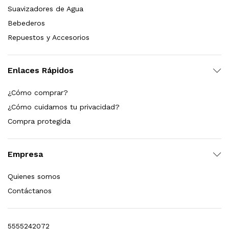
 para Esterilizador UV 25 Watts 4 Pines
Suavizadores de Agua
Bebederos
$
999.00
Repuestos y Accesorios
dir al carrito
Enlaces Rápidos
¿Cómo comprar?
HF25MS Cafetera (Cartucho de Repuesto)
¿Cómo cuidamos tu privacidad?
Compra protegida
$
2,899.00
dir al carrito
Empresa
Quienes somos
Contáctanos
ficador de Agua | Repuesto (con Polifosfatos)
$
3,699.00
5555242072