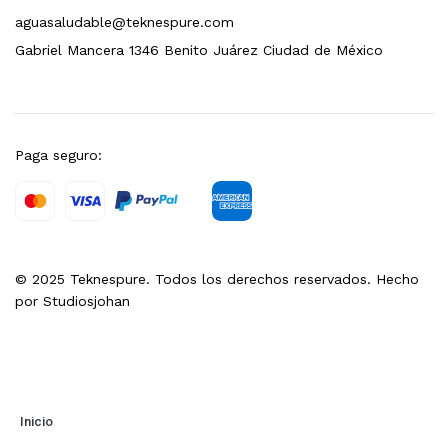
aguasaludable@teknespure.com
dir al carrito
Gabriel Mancera 1346 Benito Juárez Ciudad de México
xidable SS304 Natural Cepillado | Agua Purificada
Paga seguro:
$
699.00
dir al carrito
© 2025 Teknespure. Todos los derechos reservados. Hecho
s, 100 L/h, con filtración Welltek WT-WFS600-4S
por
Studiosjohan
Leer más
Inicio