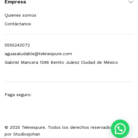
Empresa
esto para Esterilizador D4 (12 GPM)
Quienes somos
$
1,499.00
Contáctanos
dir al carrito
5555242072
aguasaludable@teknespure.com
Gabriel Mancera 1346 Benito Juárez Ciudad de México
Paga seguro:
© 2025 Teknespure. Todos los derechos reservados. Hecho
por
Studiosjohan