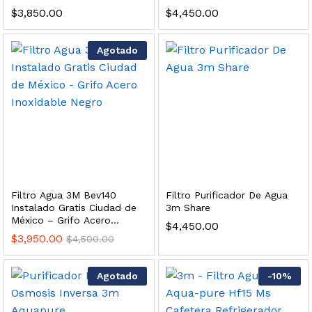
Inoxidable
s, 100 L/h, con filtración Welltek WT-WFS600-3S
$
3,850.00
$
4,450.00
Agotado
Leer más
quilla, grifo y filtración Welltek WT-PWDF-600A
Leer más
Filtro Agua 3M Bev140
Filtro Purificador De Agua
Instalado Gratis Ciudad de
3m Share
México – Grifo Acero
$
4,450.00
Inoxidable Negro
sor, filtración, UV y contador Welltek WT-WFS-BF
$
3,950.00
$
4,500.00
Agotado
-
10
%
Leer más