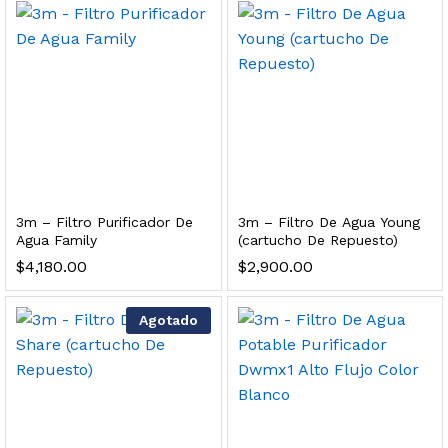
 para Esterilizador UV 25 Watts 4 Pines
$
999.00
dir al carrito
HF25MS Cafetera (Cartucho de Repuesto)
3m – Filtro Purificador De
3m – Filtro De Agua Young
Agua Family
(cartucho De Repuesto)
$
2,899.00
$
4,180.00
$
2,900.00
dir al carrito
Agotado
ficador de Agua | Repuesto (con Polifosfatos)
$
3,699.00