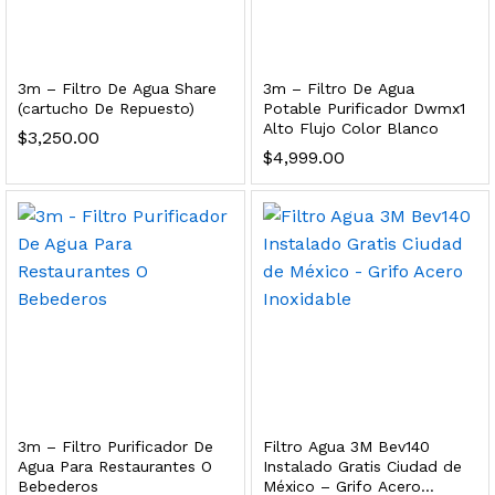
dir al carrito
3m – Filtro De Agua Share
3m – Filtro De Agua
(cartucho De Repuesto)
Potable Purificador Dwmx1
xidable SS304 Natural Cepillado | Agua Purificada
Alto Flujo Color Blanco
$
3,250.00
$
4,999.00
$
699.00
dir al carrito
s, 100 L/h, con filtración Welltek WT-WFS600-4S
Leer más
3m – Filtro Purificador De
Filtro Agua 3M Bev140
Agua Para Restaurantes O
Instalado Gratis Ciudad de
Bebederos
México – Grifo Acero