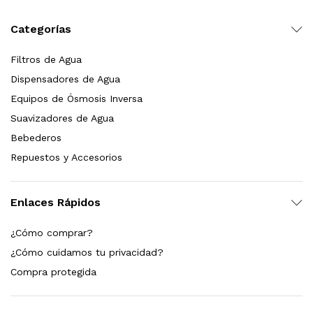
Leer más
Categorías
Filtros de Agua
Dispensadores de Agua
Bebedero de pared con llenador de botellas, sensor, enfriamiento, filtración y UV Welltek WT-WFSDF-30A
Equipos de Ósmosis Inversa
Suavizadores de Agua
Bebederos
Leer más
Repuestos y Accesorios
Enlaces Rápidos
pas 2.5×10 Sedimentos Y Carbón Activado
¿Cómo comprar?
$
589.00
¿Cómo cuidamos tu privacidad?
dir al carrito
Compra protegida