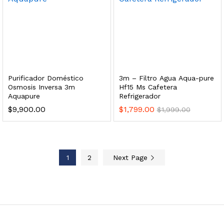
 enfriamiento y filtración Welltek WT-WDF-30M
Leer más
Purificador Doméstico
3m – Filtro Agua Aqua-pure
Osmosis Inversa 3m
Hf15 Ms Cafetera
Aquapure
Refrigerador
$
9,900.00
$
1,799.00
$
1,999.00
Bebedero de pared con llenador de botellas, botón mecánico, enfriamiento y filtración Welltek WT-WFSDF-30AMM
Leer más
1
2
Next Page
 enfriamiento, filtración y UV Welltek WT-WFS-30B