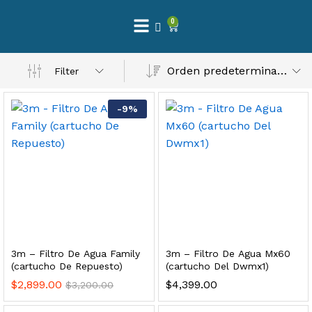
0
 Natural – Máxima Calidad En Filtración
Orden predeterminado
Filter
$
3,900.00
-
9
%
dir al carrito
Finefilt – Kit de Repuestos 2 Etapas 2.5×10 | Cartucho de Sedimentos + Carbón Activado en Bloque
$
250.00
3m – Filtro De Agua Family
3m – Filtro De Agua Mx60
dir al carrito
(cartucho De Repuesto)
(cartucho Del Dwmx1)
$
2,899.00
$
4,399.00
$
3,200.00