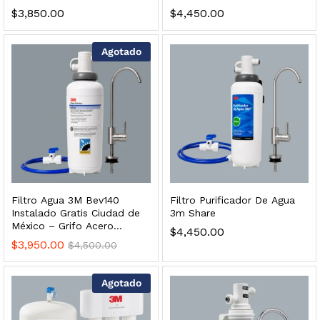
Inoxidable
$
3,850.00
$
4,450.00
$
2,899.00
Agotado
dir al carrito
Filtro Agua 3M Bev140
Filtro Purificador De Agua
Instalado Gratis Ciudad de
3m Share
México – Grifo Acero
$
4,450.00
Inoxidable Negro
$
3,950.00
$
4,500.00
ficador de Agua | Repuesto (con Polifosfatos)
Agotado
$
3,699.00