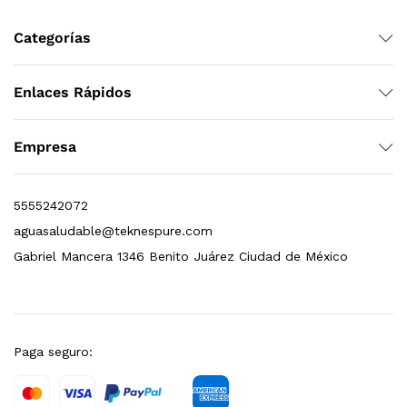
Categorías
Enlaces Rápidos
Empresa
s, 100 L/h, con filtración Welltek WT-WFS600-4S
5555242072
aguasaludable@teknespure.com
Leer más
Gabriel Mancera 1346 Benito Juárez Ciudad de México
Paga seguro: