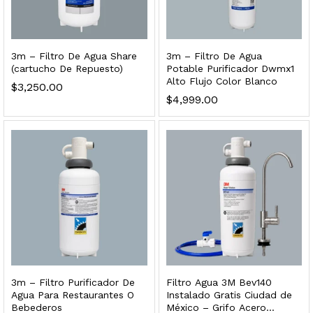
3m – Filtro De Agua Share
3m – Filtro De Agua
 para Esterilizador UV 25 Watts 4 Pines
(cartucho De Repuesto)
Potable Purificador Dwmx1
Alto Flujo Color Blanco
$
3,250.00
$
999.00
$
4,999.00
dir al carrito
3m – Filtro Purificador De
Filtro Agua 3M Bev140
Agua Para Restaurantes O
Instalado Gratis Ciudad de
Bebederos
México – Grifo Acero
HF25MS Cafetera (Cartucho de Repuesto)