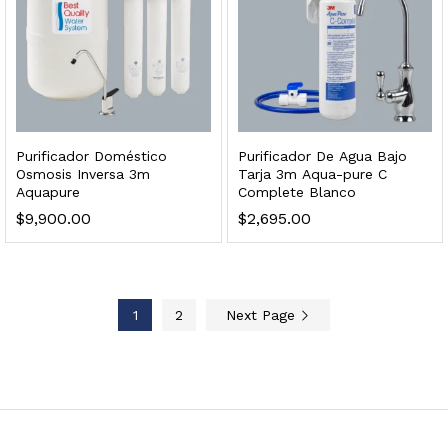
dir al carrito
Purificador Doméstico
Purificador De Agua Bajo
Osmosis Inversa 3m
Tarja 3m Aqua-pure C
Aquapure
Complete Blanco
$
9,900.00
$
2,695.00
xidable SS304 Natural Cepillado | Agua Purificada
$
699.00
1
2
Next Page
dir al carrito