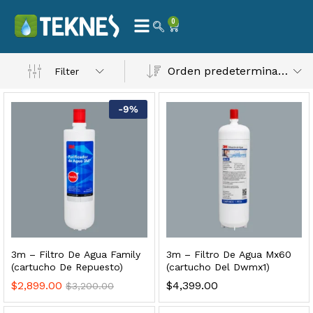
0
Orden predeterminado
Filter
-
9
%
 Natural – Máxima Calidad En Filtración
$
3,900.00
dir al carrito
3m – Filtro De Agua Family
3m – Filtro De Agua Mx60
(cartucho De Repuesto)
(cartucho Del Dwmx1)
$
2,899.00
$
4,399.00
$
3,200.00