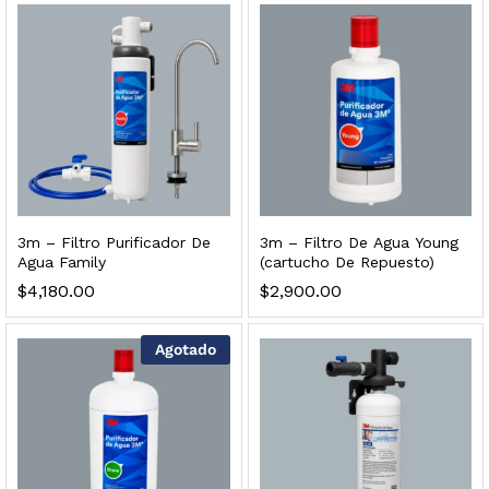
Finefilt – Kit de Repuestos 2 Etapas 2.5×10 | Cartucho de Sedimentos + Carbón Activado en Bloque
$
250.00
3m – Filtro Purificador De
3m – Filtro De Agua Young
Agua Family
(cartucho De Repuesto)
$
4,180.00
$
2,900.00
dir al carrito
Agotado