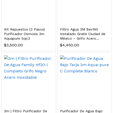
dir al carrito
xidable SS304 Natural Cepillado | Agua Purificada
Kit Repuestos (3 Pasos)
Filtro Agua 3M Bev140
Purificador Osmosis 3m
Instalado Gratis Ciudad de
Aquapure Sqc3
México – Grifo Acero
$
699.00
Inoxidable
$
3,500.00
$
4,450.00
dir al carrito
s, 100 L/h, con filtración Welltek WT-WFS600-4S
Leer más
3m | Filtro Purificador De
Purificador De Agua Bajo