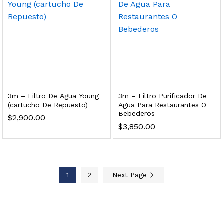
 enfriamiento y filtración Welltek WT-WDF-30M
Leer más
3m – Filtro De Agua Young
3m – Filtro Purificador De
(cartucho De Repuesto)
Agua Para Restaurantes O
Bebederos
Bebedero de pared con llenador de botellas, botón mecánico, enfriamiento y filtración Welltek WT-WFSDF-30AMM
$
2,900.00
$
3,850.00
Leer más
1
2
Next Page
 enfriamiento, filtración y UV Welltek WT-WFS-30B