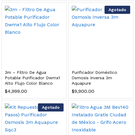
 para Esterilizador UV 25 Watts 4 Pines
Agotado
$
999.00
dir al carrito
HF25MS Cafetera (Cartucho de Repuesto)
3m – Filtro De Agua
Purificador Doméstico
$
2,899.00
Potable Purificador Dwmx1
Osmosis Inversa 3m
Alto Flujo Color Blanco
Aquapure
dir al carrito
$
4,999.00
$
9,900.00
Agotado
ficador de Agua | Repuesto (con Polifosfatos)
$
3,699.00