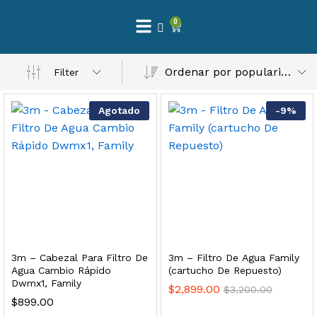
0
 Natural – Máxima Calidad En Filtración
Ordenar por popularidad
Filter
$
3,900.00
Agotado
-
9
%
dir al carrito
Finefilt – Kit de Repuestos 2 Etapas 2.5×10 | Cartucho de Sedimentos + Carbón Activado en Bloque
$
250.00
3m – Cabezal Para Filtro De
3m – Filtro De Agua Family
dir al carrito
Agua Cambio Rápido
(cartucho De Repuesto)
Dwmx1, Family
$
2,899.00
$
3,200.00
$
899.00