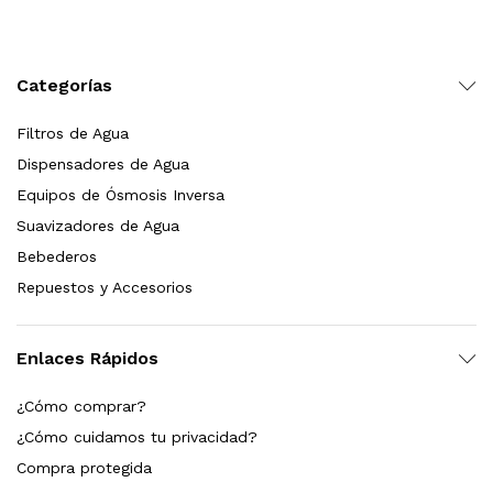
Leer más
Categorías
Filtros de Agua
Bebedero de pared con llenador de botellas, sensor, enfriamiento, filtración y UV Welltek WT-WFSDF-30A
Dispensadores de Agua
Equipos de Ósmosis Inversa
Suavizadores de Agua
Leer más
Bebederos
Repuestos y Accesorios
pas 2.5×10 Sedimentos Y Carbón Activado
Enlaces Rápidos
$
589.00
¿Cómo comprar?
dir al carrito
¿Cómo cuidamos tu privacidad?
Compra protegida