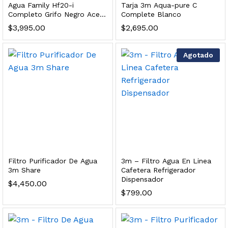
Agua Family Hf20-i
Tarja 3m Aqua-pure C
s, 100 L/h, con filtración Welltek WT-WFS600-3S
Completo Grifo Negro Acero
Complete Blanco
Inoxidable
$
3,995.00
$
2,695.00
Leer más
Agotado
quilla, grifo y filtración Welltek WT-PWDF-600A
Leer más
Filtro Purificador De Agua
3m – Filtro Agua En Linea
3m Share
Cafetera Refrigerador
sor, filtración, UV y contador Welltek WT-WFS-BF
Dispensador
$
4,450.00
$
799.00
Leer más