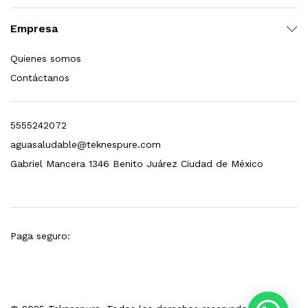
esto para Esterilizador D4 (12 GPM)
Empresa
$
1,499.00
Quienes somos
Contáctanos
dir al carrito
5555242072
aguasaludable@teknespure.com
Gabriel Mancera 1346 Benito Juárez Ciudad de México
Paga seguro: