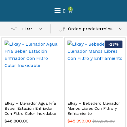
0
 Natural – Máxima Calidad En Filtración
Orden predeterminado
Filter
$
3,900.00
-
23
%
dir al carrito
Finefilt – Kit de Repuestos 2 Etapas 2.5×10 | Cartucho de Sedimentos + Carbón Activado en Bloque
$
250.00
Elkay – Llenador Agua Fría
Elkay – Bebedero Llenador
dir al carrito
Beber Estación Enfriador
Manos Libres Con Filtro y
Con Filtro Color Inoxidable
Enfriamiento
$
46,800.00
$
45,999.00
$
59,999.00