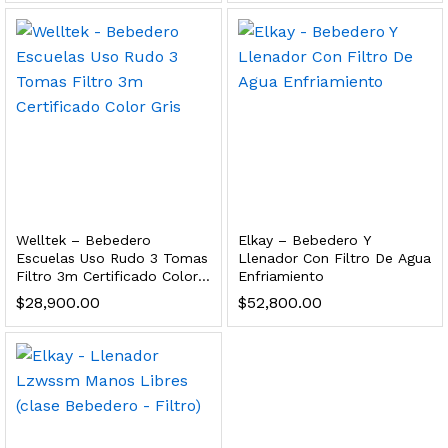
 para Esterilizador UV 25 Watts 4 Pines
$
999.00
dir al carrito
HF25MS Cafetera (Cartucho de Repuesto)
Welltek – Bebedero
Elkay – Bebedero Y
$
2,899.00
Escuelas Uso Rudo 3 Tomas
Llenador Con Filtro De Agua
Filtro 3m Certificado Color
Enfriamiento
dir al carrito
Gris
$
28,900.00
$
52,800.00
ficador de Agua | Repuesto (con Polifosfatos)
$
3,699.00