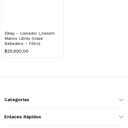
dir al carrito
xidable SS304 Natural Cepillado | Agua Purificada
Elkay – Llenador Lzwssm
Manos Libres (clase
Bebedero – Filtro)
$
699.00
$
25,900.00
dir al carrito
s, 100 L/h, con filtración Welltek WT-WFS600-4S
Categorías
Leer más
Enlaces Rápidos