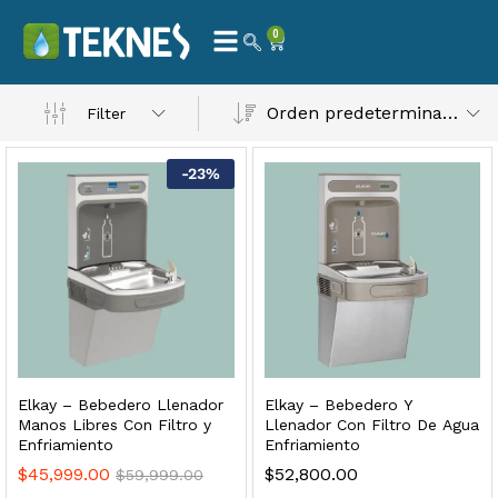
0
 Natural – Máxima Calidad En Filtración
Orden predeterminado
Filter
$
3,900.00
-
23
%
dir al carrito
Finefilt – Kit de Repuestos 2 Etapas 2.5×10 | Cartucho de Sedimentos + Carbón Activado en Bloque
$
250.00
Elkay – Bebedero Llenador
Elkay – Bebedero Y
dir al carrito
Manos Libres Con Filtro y
Llenador Con Filtro De Agua
Enfriamiento
Enfriamiento
$
45,999.00
$
52,800.00
$
59,999.00