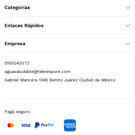
Categorías
dir al carrito
Enlaces Rápidos
xidable SS304 Natural Cepillado | Agua Purificada
Empresa
$
699.00
5555242072
dir al carrito
aguasaludable@teknespure.com
Gabriel Mancera 1346 Benito Juárez Ciudad de México
s, 100 L/h, con filtración Welltek WT-WFS600-4S
Paga seguro:
Leer más