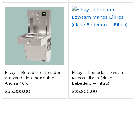
 para Esterilizador UV 25 Watts 4 Pines
$
999.00
dir al carrito
HF25MS Cafetera (Cartucho de Repuesto)
Elkay – Bebedero Llenador
Elkay – Llenador Lzwssm
$
2,899.00
Antivandálico Inoxidable
Manos Libres (clase
Ahorra 40%
Bebedero – Filtro)
dir al carrito
$
65,300.00
$
25,900.00
ficador de Agua | Repuesto (con Polifosfatos)
$
3,699.00