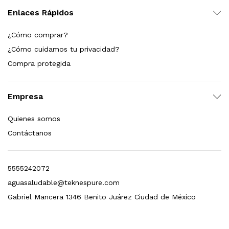
Enlaces Rápidos
 enfriamiento y filtración Welltek WT-WDF-30M
¿Cómo comprar?
¿Cómo cuidamos tu privacidad?
Compra protegida
Leer más
Empresa
Bebedero de pared con llenador de botellas, botón mecánico, enfriamiento y filtración Welltek WT-WFSDF-30AMM
Quienes somos
Contáctanos
Leer más
5555242072
aguasaludable@teknespure.com
Gabriel Mancera 1346 Benito Juárez Ciudad de México
 enfriamiento, filtración y UV Welltek WT-WFS-30B