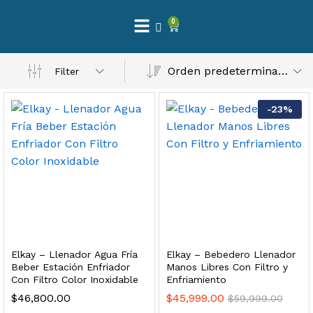
0
 Natural – Máxima Calidad En Filtración
Orden predeterminado
Filter
$
3,900.00
-
23
%
dir al carrito
Finefilt – Kit de Repuestos 2 Etapas 2.5×10 | Cartucho de Sedimentos + Carbón Activado en Bloque
$
250.00
Elkay – Llenador Agua Fría
Elkay – Bebedero Llenador
dir al carrito
Beber Estación Enfriador
Manos Libres Con Filtro y
Con Filtro Color Inoxidable
Enfriamiento
$
46,800.00
$
45,999.00
$
59,999.00