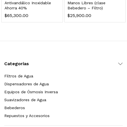
Antivandálico Inoxidable
Manos Libres (clase
s, 100 L/h, con filtración Welltek WT-WFS600-3S
Ahorra 40%
Bebedero – Filtro)
$
65,300.00
$
25,900.00
Leer más
quilla, grifo y filtración Welltek WT-PWDF-600A
Categorías
Leer más
Filtros de Agua
Dispensadores de Agua
Equipos de Ósmosis Inversa
sor, filtración, UV y contador Welltek WT-WFS-BF
Suavizadores de Agua
Bebederos
Repuestos y Accesorios
Leer más