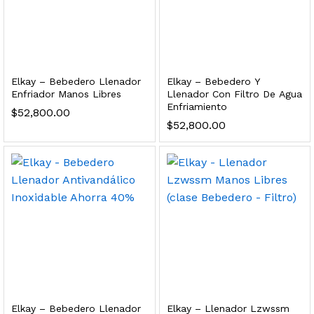
dir al carrito
xidable SS304 Natural Cepillado | Agua Purificada
Elkay – Bebedero Llenador
Elkay – Bebedero Y
Enfriador Manos Libres
Llenador Con Filtro De Agua
Enfriamiento
$
52,800.00
$
699.00
$
52,800.00
dir al carrito
s, 100 L/h, con filtración Welltek WT-WFS600-4S
Leer más
Elkay – Bebedero Llenador
Elkay – Llenador Lzwssm