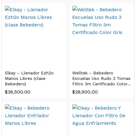
 para Esterilizador UV 25 Watts 4 Pines
$
999.00
dir al carrito
HF25MS Cafetera (Cartucho de Repuesto)
Elkay – Llenador Ezh2o
Welltek – Bebedero
$
2,899.00
Manos Libres (clase
Escuelas Uso Rudo 3 Tomas
Bebedero)
Filtro 3m Certificado Color
dir al carrito
Gris
$
36,500.00
$
28,900.00
ficador de Agua | Repuesto (con Polifosfatos)
$
3,699.00