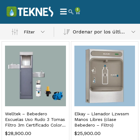
0
Ordenar por los últimos
Filter
 Natural – Máxima Calidad En Filtración
$
3,900.00
dir al carrito
Welltek – Bebedero
Elkay – Llenador Lzwssm
Escuelas Uso Rudo 3 Tomas
Manos Libres (clase
Filtro 3m Certificado Color
Bebedero – Filtro)
Gris
$
28,900.00
$
25,900.00