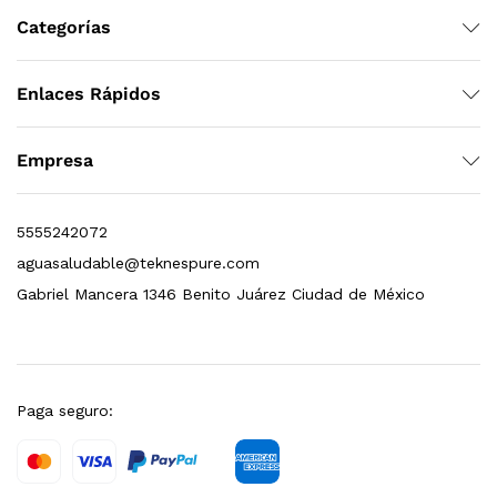
Categorías
Enlaces Rápidos
 para Esterilizador UV 25 Watts 4 Pines
$
999.00
Empresa
dir al carrito
5555242072
aguasaludable@teknespure.com
Gabriel Mancera 1346 Benito Juárez Ciudad de México
HF25MS Cafetera (Cartucho de Repuesto)
$
2,899.00
dir al carrito
Paga seguro: