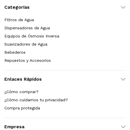
Categorías
dir al carrito
Filtros de Agua
Dispensadores de Agua
xidable SS304 Natural Cepillado | Agua Purificada
Equipos de Ósmosis Inversa
Suavizadores de Agua
$
699.00
Bebederos
Repuestos y Accesorios
dir al carrito
Enlaces Rápidos
s, 100 L/h, con filtración Welltek WT-WFS600-4S
¿Cómo comprar?
¿Cómo cuidamos tu privacidad?
Compra protegida
Leer más
Empresa