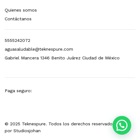
s, 100 L/h, con filtración Welltek WT-WFS600-3S
Quienes somos
Contáctanos
Leer más
5555242072
aguasaludable@teknespure.com
quilla, grifo y filtración Welltek WT-PWDF-600A
Gabriel Mancera 1346 Benito Juárez Ciudad de México
Leer más
Paga seguro:
sor, filtración, UV y contador Welltek WT-WFS-BF
© 2025 Teknespure. Todos los derechos reservados. Hecho
Leer más
por
Studiosjohan