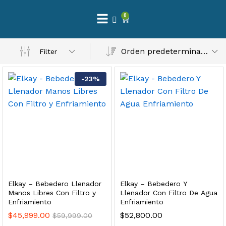
0
 Natural – Máxima Calidad En Filtración
Orden predeterminado
Filter
$
3,900.00
-
23
%
dir al carrito
Finefilt – Kit de Repuestos 2 Etapas 2.5×10 | Cartucho de Sedimentos + Carbón Activado en Bloque
$
250.00
Elkay – Bebedero Llenador
Elkay – Bebedero Y
dir al carrito
Manos Libres Con Filtro y
Llenador Con Filtro De Agua
Enfriamiento
Enfriamiento
$
45,999.00
$
52,800.00
$
59,999.00