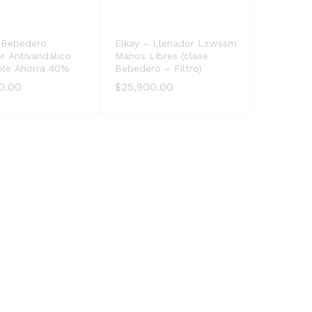
 Bebedero
Elkay – Llenador Lzwssm
r Antivandálico
Manos Libres (clase
ble Ahorra 40%
Bebedero – Filtro)
0.00
0.00
$
$
25,900.00
25,900.00