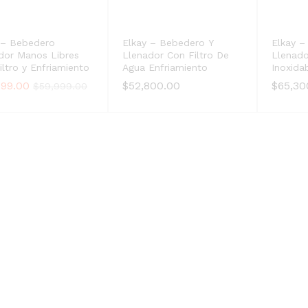
 – Bebedero
Elkay – Bebedero Y
Elkay –
dor Manos Libres
Llenador Con Filtro De
Llenado
iltro y Enfriamiento
Agua Enfriamiento
Inoxida
999.00
999.00
$
$
52,800.00
52,800.00
$
$
65,30
65,30
$
$
59,999.00
59,999.00