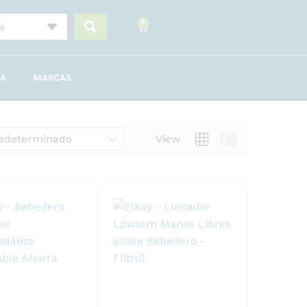
0
UA
MARCAS
edeterminado
View