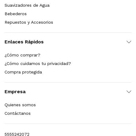
 para Esterilizador UV 25 Watts 4 Pines
Suavizadores de Agua
Bebederos
$
999.00
Repuestos y Accesorios
dir al carrito
Enlaces Rápidos
¿Cómo comprar?
HF25MS Cafetera (Cartucho de Repuesto)
¿Cómo cuidamos tu privacidad?
Compra protegida
$
2,899.00
dir al carrito
Empresa
Quienes somos
Contáctanos
ficador de Agua | Repuesto (con Polifosfatos)
$
3,699.00
5555242072