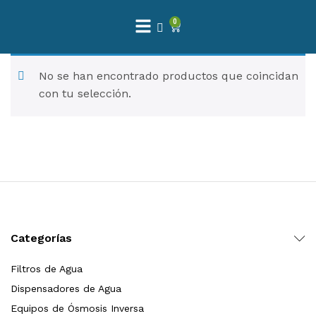
0
 Natural – Máxima Calidad En Filtración
No se han encontrado productos que coincidan
con tu selección.
$
3,900.00
dir al carrito
Finefilt – Kit de Repuestos 2 Etapas 2.5×10 | Cartucho de Sedimentos + Carbón Activado en Bloque
$
250.00
Categorías
dir al carrito
Filtros de Agua
Dispensadores de Agua
Equipos de Ósmosis Inversa