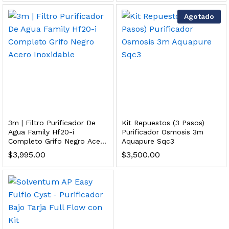
 para Esterilizador UV 25 Watts 4 Pines
Agotado
$
999.00
dir al carrito
HF25MS Cafetera (Cartucho de Repuesto)
3m | Filtro Purificador De
Kit Repuestos (3 Pasos)
$
2,899.00
Agua Family Hf20-i
Purificador Osmosis 3m
Completo Grifo Negro Acero
Aquapure Sqc3
dir al carrito
Inoxidable
$
3,995.00
$
3,500.00
ficador de Agua | Repuesto (con Polifosfatos)
$
3,699.00