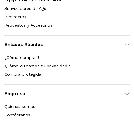
Equipos de Ósmosis Inversa
s, 100 L/h, con filtración Welltek WT-WFS600-3S
Suavizadores de Agua
Bebederos
Repuestos y Accesorios
Leer más
Enlaces Rápidos
quilla, grifo y filtración Welltek WT-PWDF-600A
¿Cómo comprar?
¿Cómo cuidamos tu privacidad?
Compra protegida
Leer más
Empresa
sor, filtración, UV y contador Welltek WT-WFS-BF
Quienes somos
Contáctanos
Leer más