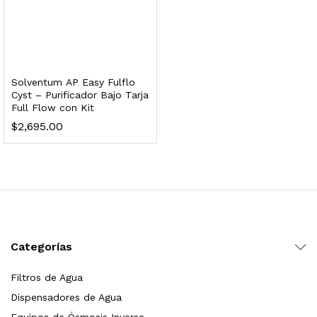
dir al carrito
xidable SS304 Natural Cepillado | Agua Purificada
Solventum AP Easy Fulflo
Cyst – Purificador Bajo Tarja
Full Flow con Kit
$
699.00
$
2,695.00
dir al carrito
s, 100 L/h, con filtración Welltek WT-WFS600-4S
Categorías
Leer más
Filtros de Agua
Dispensadores de Agua