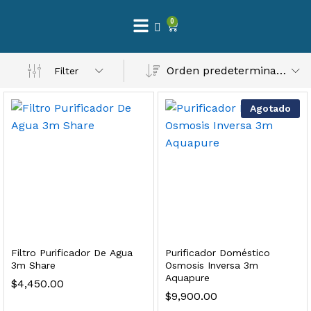
0
 Natural – Máxima Calidad En Filtración
Orden predeterminado
Filter
$
3,900.00
Agotado
dir al carrito
Finefilt – Kit de Repuestos 2 Etapas 2.5×10 | Cartucho de Sedimentos + Carbón Activado en Bloque
$
250.00
Filtro Purificador De Agua
Purificador Doméstico
dir al carrito
3m Share
Osmosis Inversa 3m
Aquapure
$
4,450.00
$
9,900.00