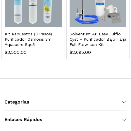
 para Esterilizador UV 25 Watts 4 Pines
Kit Repuestos (3 Pasos)
Solventum AP Easy Fulflo
$
999.00
Purificador Osmosis 3m
Cyst – Purificador Bajo Tarja
Aquapure Sqc3
Full Flow con Kit
$
3,500.00
$
2,695.00
dir al carrito
Categorías
Enlaces Rápidos
HF25MS Cafetera (Cartucho de Repuesto)