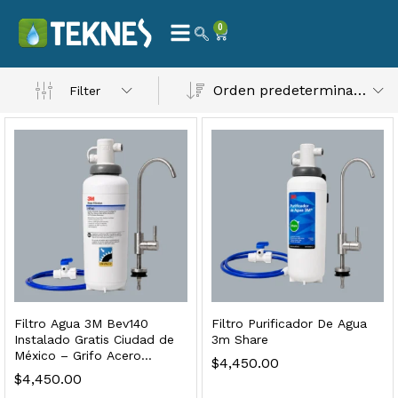
0
Orden predeterminado
Filter
 Natural – Máxima Calidad En Filtración
$
3,900.00
dir al carrito
Filtro Agua 3M Bev140
Filtro Purificador De Agua
Instalado Gratis Ciudad de
3m Share
México – Grifo Acero
$
4,450.00
Inoxidable
$
4,450.00