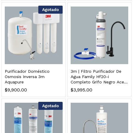
Agotado
Finefilt – Kit de Repuestos 2 Etapas 2.5×10 | Cartucho de Sedimentos + Carbón Activado en Bloque
$
250.00
Purificador Doméstico
3m | Filtro Purificador De
Osmosis Inversa 3m
Agua Family Hf20-i
dir al carrito
Aquapure
Completo Grifo Negro Acero
Inoxidable
$
9,900.00
$
3,995.00
Agotado