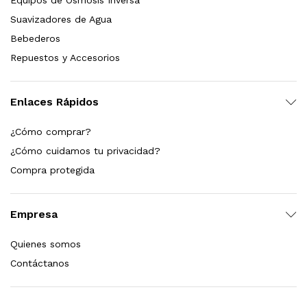
Equipos de Ósmosis Inversa
s, 100 L/h, con filtración Welltek WT-WFS600-3S
Suavizadores de Agua
Bebederos
Repuestos y Accesorios
Leer más
Enlaces Rápidos
quilla, grifo y filtración Welltek WT-PWDF-600A
¿Cómo comprar?
¿Cómo cuidamos tu privacidad?
Compra protegida
Leer más
Empresa
sor, filtración, UV y contador Welltek WT-WFS-BF
Quienes somos
Contáctanos
Leer más