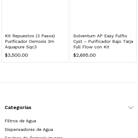
dir al carrito
xidable SS304 Natural Cepillado | Agua Purificada
Kit Repuestos (3 Pasos)
Solventum AP Easy Fulflo
Purificador Osmosis 3m
Cyst – Purificador Bajo Tarja
Aquapure Sqc3
Full Flow con Kit
$
699.00
$
3,500.00
$
2,695.00
dir al carrito
s, 100 L/h, con filtración Welltek WT-WFS600-4S
Categorías
Leer más
Filtros de Agua
Dispensadores de Agua