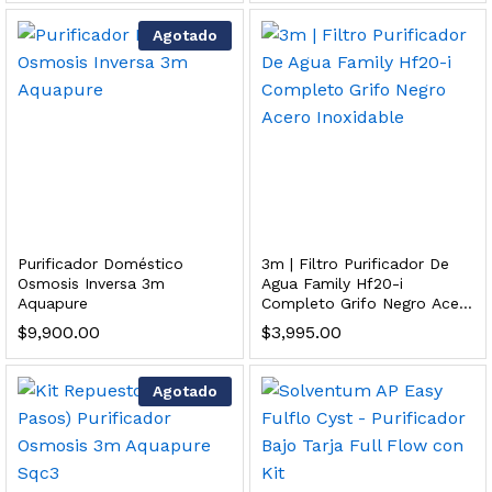
 para Esterilizador UV 25 Watts 4 Pines
Agotado
$
999.00
dir al carrito
HF25MS Cafetera (Cartucho de Repuesto)
Purificador Doméstico
3m | Filtro Purificador De
$
2,899.00
Osmosis Inversa 3m
Agua Family Hf20-i
Aquapure
Completo Grifo Negro Acero
dir al carrito
Inoxidable
$
9,900.00
$
3,995.00
Agotado
ficador de Agua | Repuesto (con Polifosfatos)
$
3,699.00