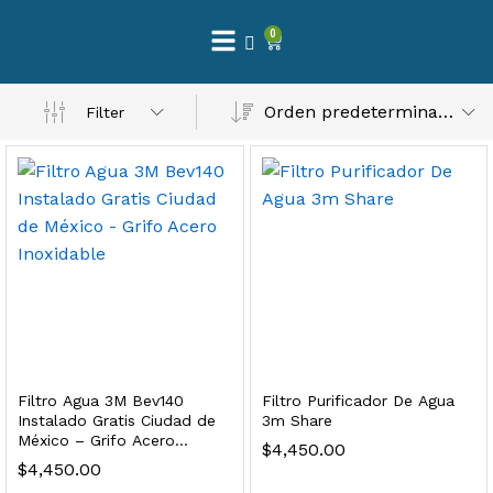
0
 Natural – Máxima Calidad En Filtración
Orden predeterminado
Filter
$
3,900.00
dir al carrito
Finefilt – Kit de Repuestos 2 Etapas 2.5×10 | Cartucho de Sedimentos + Carbón Activado en Bloque
$
250.00
Filtro Agua 3M Bev140
Filtro Purificador De Agua
dir al carrito
Instalado Gratis Ciudad de
3m Share
México – Grifo Acero
$
4,450.00
Inoxidable
$
4,450.00