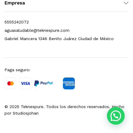
Empresa
5555242072
aguasaludable@teknespure.com
Gabriel Mancera 1346 Benito Juárez Ciudad de México
Finefilt – Kit de Repuestos 2 Etapas 2.5×10 | Cartucho de Sedimentos + Carbón Activado en Bloque
$
250.00
Paga seguro:
dir al carrito
© 2025 Teknespure. Todos los derechos reservados. Hecho
por
Studiosjohan