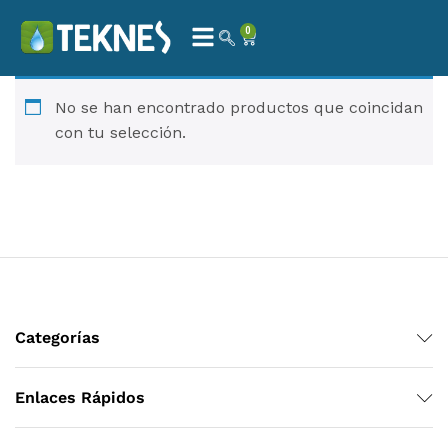
0
No se han encontrado productos que coincidan
con tu selección.
 Natural – Máxima Calidad En Filtración
$
3,900.00
Categorías
dir al carrito
Enlaces Rápidos