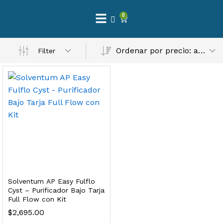
0
 Natural – Máxima Calidad En Filtración
Ordenar por precio: alto a bajo
Filter
$
3,900.00
dir al carrito
Finefilt – Kit de Repuestos 2 Etapas 2.5×10 | Cartucho de Sedimentos + Carbón Activado en Bloque
$
250.00
Solventum AP Easy Fulflo
dir al carrito
Cyst – Purificador Bajo Tarja
Full Flow con Kit
$
2,695.00