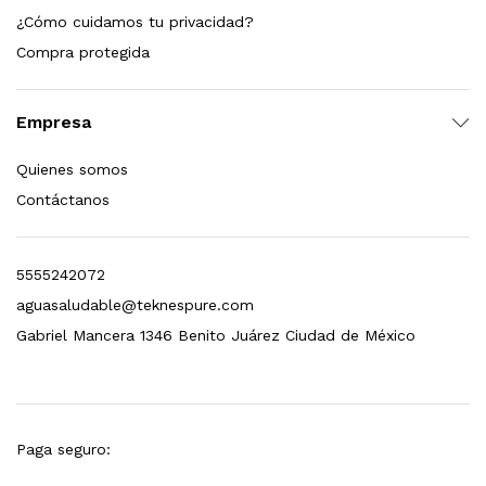
¿Cómo cuidamos tu privacidad?
dir al carrito
Compra protegida
Empresa
xidable SS304 Natural Cepillado | Agua Purificada
Quienes somos
$
699.00
Contáctanos
dir al carrito
5555242072
aguasaludable@teknespure.com
s, 100 L/h, con filtración Welltek WT-WFS600-4S
Gabriel Mancera 1346 Benito Juárez Ciudad de México
Leer más
Paga seguro: