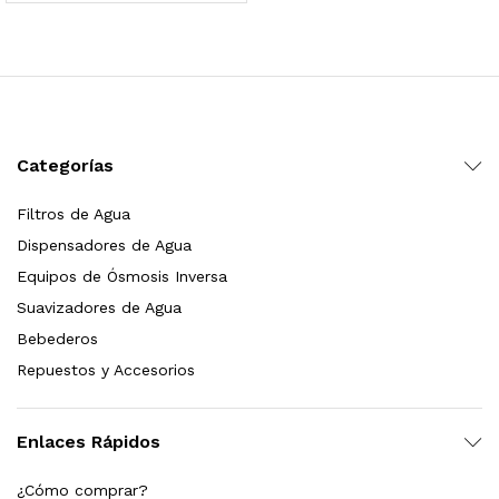
 para Esterilizador UV 25 Watts 4 Pines
$
999.00
dir al carrito
Categorías
Filtros de Agua
HF25MS Cafetera (Cartucho de Repuesto)
Dispensadores de Agua
$
2,899.00
Equipos de Ósmosis Inversa
Suavizadores de Agua
dir al carrito
Bebederos
Repuestos y Accesorios
ficador de Agua | Repuesto (con Polifosfatos)
Enlaces Rápidos
$
3,699.00
¿Cómo comprar?