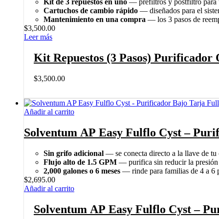
Kit de 3 repuestos en uno
— prefiltros y postfiltro pa
Cartuchos de cambio rápido
— diseñados para el sis
Mantenimiento en una compra
— los 3 pasos de reemp
$
3,500.00
Leer más
Kit Repuestos (3 Pasos) Purificado
$
3,500.00
Añadir al carrito
Solventum AP Easy Fulflo Cyst – Purif
Sin grifo adicional
— se conecta directo a la llave de tu
Flujo alto de 1.5 GPM
— purifica sin reducir la presión
2,000 galones o 6 meses
— rinde para familias de 4 a 6 
$
2,695.00
Añadir al carrito
Solventum AP Easy Fulflo Cyst – Pur