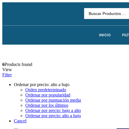
INICIO
FIL
6
Products found
View
Filter
Ordenar por precio: alto a bajo
Orden predeterminado
Ordenar por popularidad
Ordenar por puntuación media
Ordenar por los últimos
Ordenar por precio: bajo a alto
Ordenar por precio: alto a bajo
Cancel