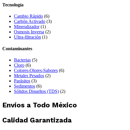
Tecnología
Cambio Rápido
(6)
Carbón Activado
(3)
Mineralizador
(1)
Osmosis Inversa
(2)
Ultra-filtración
(1)
Contaminantes
Bacterias
(5)
Cloro
(6)
Colores-Olores-Sabores
(6)
Metales Pesados
(2)
Parásitos
(3)
Sedimentos
(6)
Sólidos Disueltos (TDS)
(2)
Envíos a Todo México
Calidad Garantizada