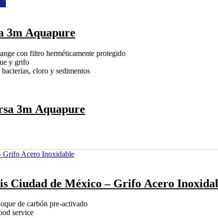
do
sa 3m Aquapure
nge con filtro herméticamente protegido
e y grifo
acterias, cloro y sedimentos
ersa 3m Aquapure
is Ciudad de México – Grifo Acero Inoxida
que de carbón pre-activado
ood service