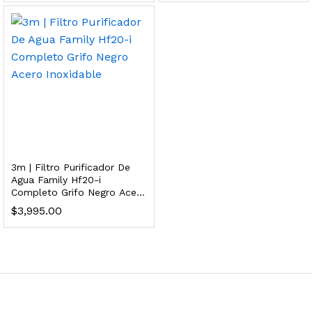
 para Esterilizador UV 25 Watts 4 Pines
$
999.00
dir al carrito
HF25MS Cafetera (Cartucho de Repuesto)
3m | Filtro Purificador De
$
2,899.00
Agua Family Hf20-i
Completo Grifo Negro Acero
dir al carrito
Inoxidable
$
3,995.00
ficador de Agua | Repuesto (con Polifosfatos)
$
3,699.00