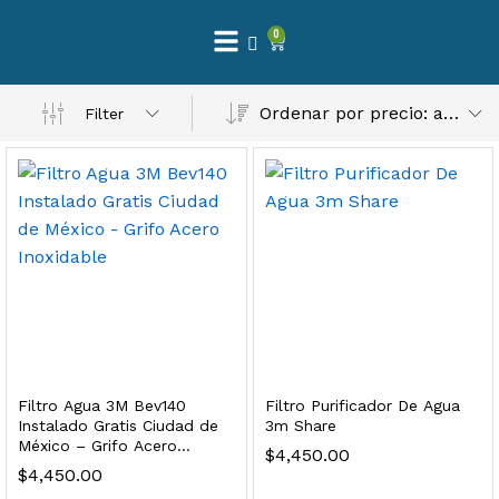
0
 Natural – Máxima Calidad En Filtración
Ordenar por precio: alto a bajo
Filter
$
3,900.00
dir al carrito
Finefilt – Kit de Repuestos 2 Etapas 2.5×10 | Cartucho de Sedimentos + Carbón Activado en Bloque
$
250.00
Filtro Agua 3M Bev140
Filtro Purificador De Agua
dir al carrito
Instalado Gratis Ciudad de
3m Share
México – Grifo Acero
$
4,450.00
Inoxidable
$
4,450.00