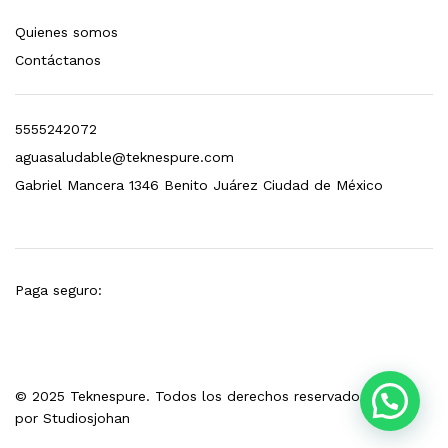
s, 100 L/h, con filtración Welltek WT-WFS600-3S
Quienes somos
Contáctanos
Leer más
5555242072
aguasaludable@teknespure.com
quilla, grifo y filtración Welltek WT-PWDF-600A
Gabriel Mancera 1346 Benito Juárez Ciudad de México
Leer más
Paga seguro:
sor, filtración, UV y contador Welltek WT-WFS-BF
© 2025 Teknespure. Todos los derechos reservados. Hecho
Leer más
por
Studiosjohan