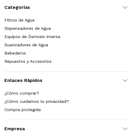
Categorías
dir al carrito
Filtros de Agua
Dispensadores de Agua
xidable SS304 Natural Cepillado | Agua Purificada
Equipos de Ósmosis Inversa
Suavizadores de Agua
$
699.00
Bebederos
Repuestos y Accesorios
dir al carrito
Enlaces Rápidos
s, 100 L/h, con filtración Welltek WT-WFS600-4S
¿Cómo comprar?
¿Cómo cuidamos tu privacidad?
Compra protegida
Leer más
Empresa