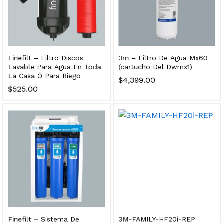
dir al carrito
xidable SS304 Natural Cepillado | Agua Purificada
Finefilt – Filtro Discos
3m – Filtro De Agua Mx60
Lavable Para Agua En Toda
(cartucho Del Dwmx1)
La Casa Ó Para Riego
$
4,399.00
$
699.00
$
525.00
dir al carrito
s, 100 L/h, con filtración Welltek WT-WFS600-4S
Leer más
Finefilt – Sistema De
3M-FAMILY-HF20i-REP