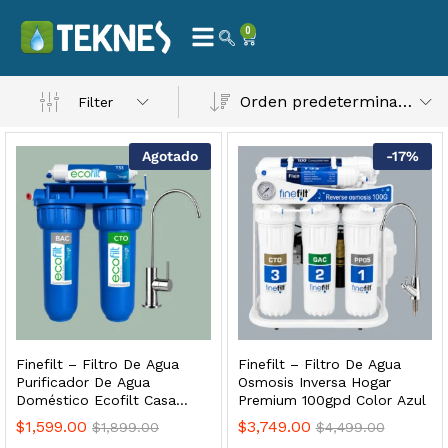
0
 Natural – Máxima Calidad En Filtración
Orden predeterminado
Filter
$
3,900.00
Agotado
-
17
%
dir al carrito
Finefilt – Kit de Repuestos 2 Etapas 2.5×10 | Cartucho de Sedimentos + Carbón Activado en Bloque
$
250.00
Finefilt – Filtro De Agua
Finefilt – Filtro De Agua
dir al carrito
Purificador De Agua
Osmosis Inversa Hogar
Doméstico Ecofilt Casa
Premium 100gpd Color Azul
Color Azul
$
1,599.00
$
3,749.00
$
1,899.00
$
4,499.00