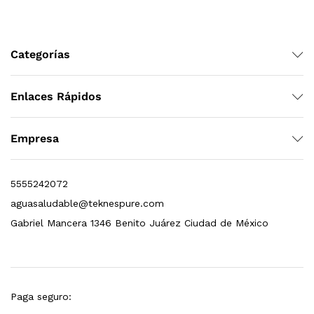
Leer más
Categorías
Bebedero de pared con llenador de botellas, sensor, enfriamiento, filtración y UV Welltek WT-WFSDF-30A
Enlaces Rápidos
Empresa
Leer más
5555242072
pas 2.5×10 Sedimentos Y Carbón Activado
aguasaludable@teknespure.com
Gabriel Mancera 1346 Benito Juárez Ciudad de México
$
589.00
dir al carrito
Paga seguro: