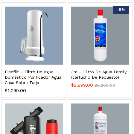
 para Esterilizador UV 25 Watts 4 Pines
-
9
%
$
999.00
dir al carrito
HF25MS Cafetera (Cartucho de Repuesto)
Finefilt – Filtro De Agua
3m – Filtro De Agua Family
$
2,899.00
Doméstico Purificador Agua
(cartucho De Repuesto)
Casa Sobre Tarja
$
2,899.00
$
3,200.00
dir al carrito
$
1,299.00
ficador de Agua | Repuesto (con Polifosfatos)
$
3,699.00