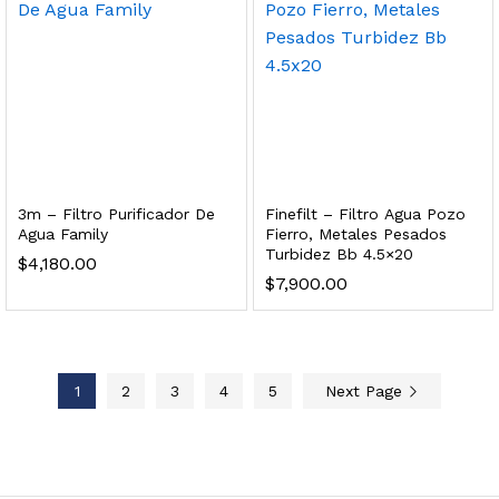
 enfriamiento y filtración Welltek WT-WDF-30M
Leer más
3m – Filtro Purificador De
Finefilt – Filtro Agua Pozo
Agua Family
Fierro, Metales Pesados
Turbidez Bb 4.5×20
Bebedero de pared con llenador de botellas, botón mecánico, enfriamiento y filtración Welltek WT-WFSDF-30AMM
$
4,180.00
$
7,900.00
Leer más
1
2
3
4
5
Next Page
 enfriamiento, filtración y UV Welltek WT-WFS-30B