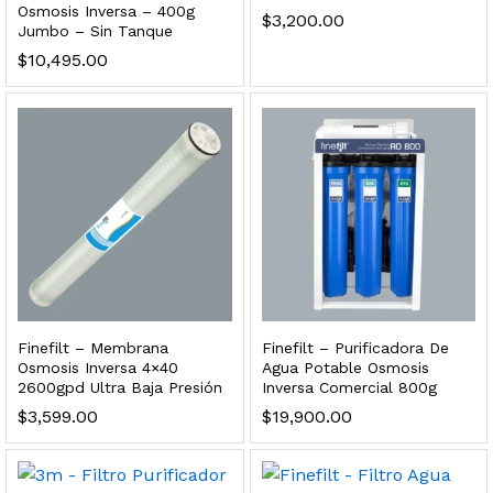
Osmosis Inversa – 400g
s, 100 L/h, con filtración Welltek WT-WFS600-3S
$
3,200.00
Jumbo – Sin Tanque
$
10,495.00
Leer más
quilla, grifo y filtración Welltek WT-PWDF-600A
Leer más
Finefilt – Membrana
Finefilt – Purificadora De
Osmosis Inversa 4×40
Agua Potable Osmosis
sor, filtración, UV y contador Welltek WT-WFS-BF
2600gpd Ultra Baja Presión
Inversa Comercial 800g
$
3,599.00
$
19,900.00
Leer más