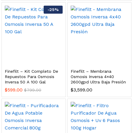
 para Esterilizador UV 25 Watts 4 Pines
-
25
%
$
999.00
dir al carrito
HF25MS Cafetera (Cartucho de Repuesto)
Finefilt – Kit Completo De
Finefilt – Membrana
$
2,899.00
Repuestos Para Osmosis
Osmosis Inversa 4×40
Inversa 50 A 100 Gal
2600gpd Ultra Baja Presión
dir al carrito
$
599.00
$
3,599.00
$
799.00
ficador de Agua | Repuesto (con Polifosfatos)
$
3,699.00