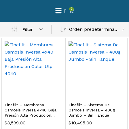
0
 Natural – Máxima Calidad En Filtración
Orden predeterminado
Filter
$
3,900.00
dir al carrito
Finefilt – Kit de Repuestos 2 Etapas 2.5×10 | Cartucho de Sedimentos + Carbón Activado en Bloque
$
250.00
Finefilt – Membrana
Finefilt – Sistema De
dir al carrito
Osmosis Inversa 4×40 Baja
Osmosis Inversa – 400g
Presión Alta Producción
Jumbo – Sin Tanque
Color Ulp 4040
$
3,599.00
$
10,495.00