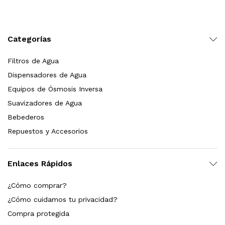
Leer más
Categorías
Filtros de Agua
Bebedero de pared con llenador de botellas, sensor, enfriamiento, filtración y UV Welltek WT-WFSDF-30A
Dispensadores de Agua
Equipos de Ósmosis Inversa
Suavizadores de Agua
Leer más
Bebederos
Repuestos y Accesorios
pas 2.5×10 Sedimentos Y Carbón Activado
Enlaces Rápidos
$
589.00
¿Cómo comprar?
dir al carrito
¿Cómo cuidamos tu privacidad?
Compra protegida