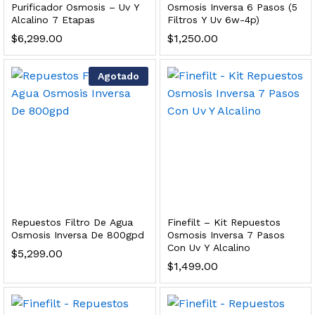
Purificador Osmosis – Uv Y
Osmosis Inversa 6 Pasos (5
s, 100 L/h, con filtración Welltek WT-WFS600-3S
Alcalino 7 Etapas
Filtros Y Uv 6w-4p)
$
6,299.00
$
1,250.00
Leer más
Agotado
quilla, grifo y filtración Welltek WT-PWDF-600A
Leer más
Repuestos Filtro De Agua
Finefilt – Kit Repuestos
Osmosis Inversa De 800gpd
Osmosis Inversa 7 Pasos
sor, filtración, UV y contador Welltek WT-WFS-BF
Con Uv Y Alcalino
$
5,299.00
$
1,499.00
Leer más