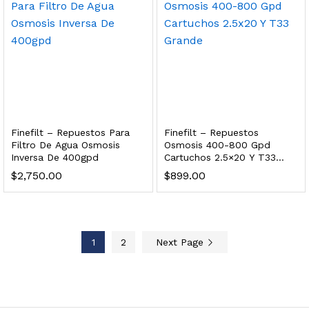
 enfriamiento y filtración Welltek WT-WDF-30M
Leer más
Finefilt – Repuestos Para
Finefilt – Repuestos
Filtro De Agua Osmosis
Osmosis 400-800 Gpd
Inversa De 400gpd
Cartuchos 2.5×20 Y T33
Bebedero de pared con llenador de botellas, botón mecánico, enfriamiento y filtración Welltek WT-WFSDF-30AMM
Grande
$
2,750.00
$
899.00
Leer más
1
2
Next Page
 enfriamiento, filtración y UV Welltek WT-WFS-30B