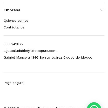
esto para Esterilizador D4 (12 GPM)
Empresa
$
1,499.00
Quienes somos
Contáctanos
dir al carrito
5555242072
aguasaludable@teknespure.com
Gabriel Mancera 1346 Benito Juárez Ciudad de México
Paga seguro: