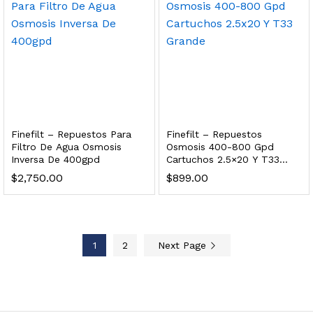
 enfriamiento y filtración Welltek WT-WDF-30M
Leer más
Finefilt – Repuestos Para
Finefilt – Repuestos
Filtro De Agua Osmosis
Osmosis 400-800 Gpd
Inversa De 400gpd
Cartuchos 2.5×20 Y T33
Bebedero de pared con llenador de botellas, botón mecánico, enfriamiento y filtración Welltek WT-WFSDF-30AMM
Grande
$
2,750.00
$
899.00
Leer más
1
2
Next Page
 enfriamiento, filtración y UV Welltek WT-WFS-30B