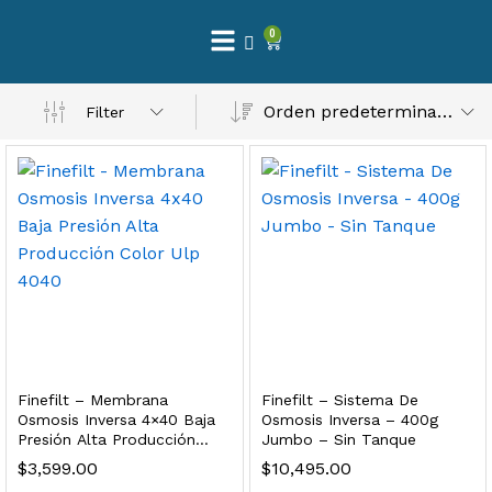
0
 Natural – Máxima Calidad En Filtración
Orden predeterminado
Filter
$
3,900.00
dir al carrito
Finefilt – Kit de Repuestos 2 Etapas 2.5×10 | Cartucho de Sedimentos + Carbón Activado en Bloque
$
250.00
Finefilt – Membrana
Finefilt – Sistema De
dir al carrito
Osmosis Inversa 4×40 Baja
Osmosis Inversa – 400g
Presión Alta Producción
Jumbo – Sin Tanque
Color Ulp 4040
$
3,599.00
$
10,495.00