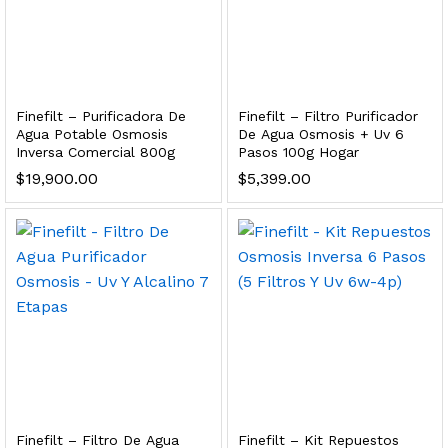
dir al carrito
xidable SS304 Natural Cepillado | Agua Purificada
Finefilt – Purificadora De
Finefilt – Filtro Purificador
Agua Potable Osmosis
De Agua Osmosis + Uv 6
Inversa Comercial 800g
Pasos 100g Hogar
$
699.00
$
19,900.00
$
5,399.00
dir al carrito
s, 100 L/h, con filtración Welltek WT-WFS600-4S
Leer más
Finefilt – Filtro De Agua
Finefilt – Kit Repuestos