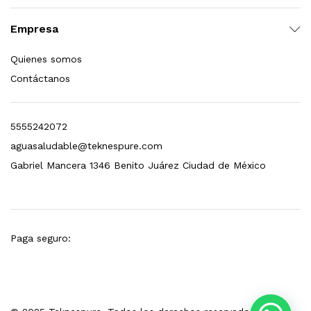
esto para Esterilizador D4 (12 GPM)
Empresa
$
1,499.00
Quienes somos
Contáctanos
dir al carrito
5555242072
aguasaludable@teknespure.com
Gabriel Mancera 1346 Benito Juárez Ciudad de México
Paga seguro: