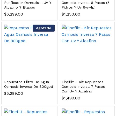
Purificador Osmosis – Uv Y
Osmosis Inversa 6 Pasos (5
s, 100 L/h, con filtración Welltek WT-WFS600-3S
Alcalino 7 Etapas
Filtros Y Uv 6w-4p)
$
6,299.00
$
1,250.00
Leer más
Agotado
quilla, grifo y filtración Welltek WT-PWDF-600A
Leer más
Repuestos Filtro De Agua
Finefilt – Kit Repuestos
Osmosis Inversa De 800gpd
Osmosis Inversa 7 Pasos
sor, filtración, UV y contador Welltek WT-WFS-BF
Con Uv Y Alcalino
$
5,299.00
$
1,499.00
Leer más