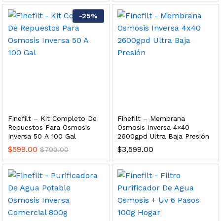
 para Esterilizador UV 25 Watts 4 Pines
-
25
%
$
999.00
dir al carrito
HF25MS Cafetera (Cartucho de Repuesto)
Finefilt – Kit Completo De
Finefilt – Membrana
$
2,899.00
Repuestos Para Osmosis
Osmosis Inversa 4×40
Inversa 50 A 100 Gal
2600gpd Ultra Baja Presión
dir al carrito
$
599.00
$
3,599.00
$
799.00
ficador de Agua | Repuesto (con Polifosfatos)
$
3,699.00