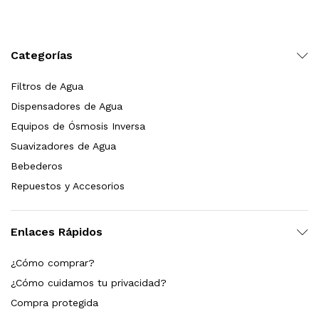
Leer más
Categorías
Filtros de Agua
Bebedero de pared con llenador de botellas, sensor, enfriamiento, filtración y UV Welltek WT-WFSDF-30A
Dispensadores de Agua
Equipos de Ósmosis Inversa
Suavizadores de Agua
Leer más
Bebederos
Repuestos y Accesorios
pas 2.5×10 Sedimentos Y Carbón Activado
Enlaces Rápidos
$
589.00
¿Cómo comprar?
dir al carrito
¿Cómo cuidamos tu privacidad?
Compra protegida