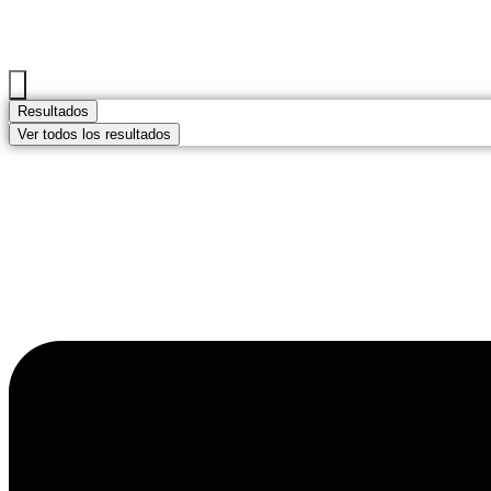
Resultados
Ver todos los resultados