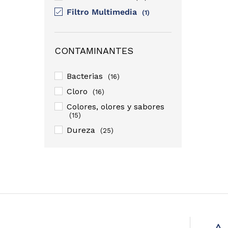
Filtro Multimedia
(1)
CONTAMINANTES
Bacterias
(16)
Cloro
(16)
Colores, olores y sabores
(15)
Dureza
(25)
Metales Pesados
(19)
Parásitos
(16)
Sarro
(19)
Sedimentos y agua sucia
(17)
Sólidos disueltos (TDS)
(16)