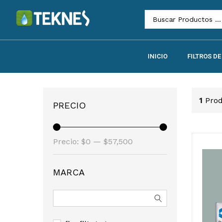
INICIO
FILTROS D
1
Pro
PRECIO
Precio:
$0
—
$57,500
MARCA