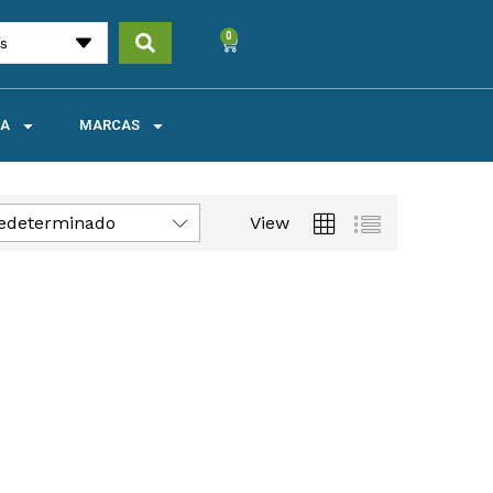
0
es
UA
MARCAS
edeterminado
View