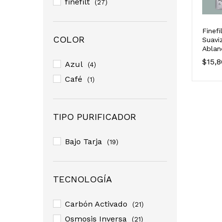
finefilt
(27)
Finef
COLOR
Suavi
Ablan
Durez
$
$
15,
15,
Azul
(4)
Café
(1)
TIPO PURIFICADOR
Bajo Tarja
(19)
TECNOLOGÍA
Carbón Activado
(21)
Osmosis Inversa
(21)