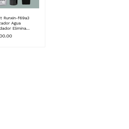
ilt Runxin-f69a3
zador Agua
dador Elimina
a Sarro Automático
800.00
800.00