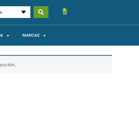
0
es
UA
MARCAS
ección.