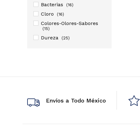
Bacterias
(16)
Cloro
(16)
Colores-Olores-Sabores
(15)
Dureza
(25)
Metales Pesados
(19)
Parásitos
(16)
Sarro
(19)
Sedimentos
(17)
Sólidos Disueltos (TDS)
(16)
Envíos a Todo México