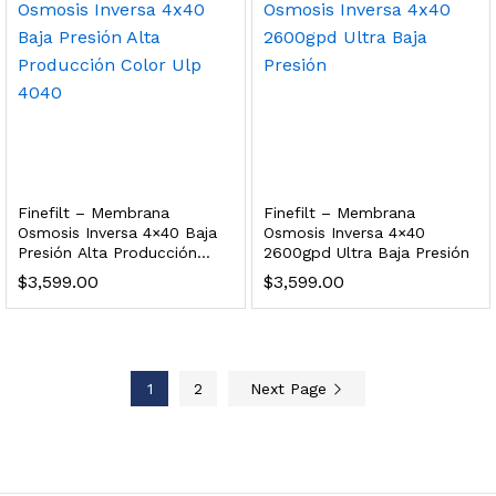
 enfriamiento y filtración Welltek WT-WDF-30M
Leer más
Finefilt – Membrana
Finefilt – Membrana
Osmosis Inversa 4×40 Baja
Osmosis Inversa 4×40
Presión Alta Producción
2600gpd Ultra Baja Presión
Bebedero de pared con llenador de botellas, botón mecánico, enfriamiento y filtración Welltek WT-WFSDF-30AMM
Color Ulp 4040
$
3,599.00
$
3,599.00
Leer más
1
2
Next Page
 enfriamiento, filtración y UV Welltek WT-WFS-30B