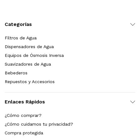
Leer más
Categorías
Filtros de Agua
Bebedero de pared con llenador de botellas, sensor, enfriamiento, filtración y UV Welltek WT-WFSDF-30A
Dispensadores de Agua
Equipos de Ósmosis Inversa
Suavizadores de Agua
Leer más
Bebederos
Repuestos y Accesorios
pas 2.5×10 Sedimentos Y Carbón Activado
Enlaces Rápidos
$
589.00
¿Cómo comprar?
dir al carrito
¿Cómo cuidamos tu privacidad?
Compra protegida