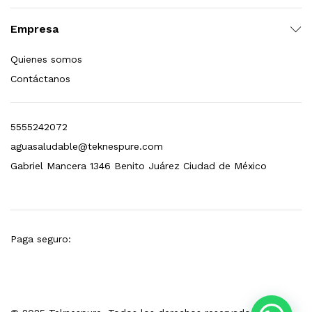
esto para Esterilizador D4 (12 GPM)
Empresa
$
1,499.00
Quienes somos
Contáctanos
dir al carrito
5555242072
aguasaludable@teknespure.com
Gabriel Mancera 1346 Benito Juárez Ciudad de México
Paga seguro: