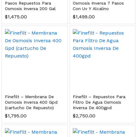
Pasos Repuestos Para
Osmosis Inversa 7 Pasos
s, 100 L/h, con filtración Welltek WT-WFS600-3S
Osmosis Inversa 200 Gal
Con Uv Y Alcalino
$
1,475.00
$
1,499.00
Leer más
quilla, grifo y filtración Welltek WT-PWDF-600A
Leer más
Finefilt – Membrana De
Finefilt – Repuestos Para
Osmosis Inversa 400 Gpd
Filtro De Agua Osmosis
sor, filtración, UV y contador Welltek WT-WFS-BF
(cartucho De Repuesto)
Inversa De 400gpd
$
1,795.00
$
2,750.00
Leer más