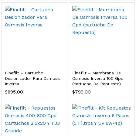
 para Esterilizador UV 25 Watts 4 Pines
$
999.00
dir al carrito
HF25MS Cafetera (Cartucho de Repuesto)
Finefilt – Cartucho
Finefilt – Membrana De
$
2,899.00
Desionizador Para Osmosis
Osmosis Inversa 100 Gpd
Inversa
(cartucho De Repuesto)
dir al carrito
$
695.00
$
799.00
ficador de Agua | Repuesto (con Polifosfatos)
$
3,699.00