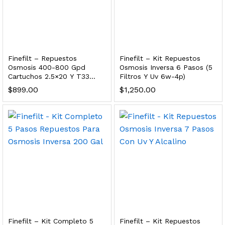
dir al carrito
xidable SS304 Natural Cepillado | Agua Purificada
Finefilt – Repuestos
Finefilt – Kit Repuestos
Osmosis 400-800 Gpd
Osmosis Inversa 6 Pasos (5
Cartuchos 2.5×20 Y T33
Filtros Y Uv 6w-4p)
$
699.00
Grande
$
899.00
$
1,250.00
dir al carrito
s, 100 L/h, con filtración Welltek WT-WFS600-4S
Leer más
Finefilt – Kit Completo 5
Finefilt – Kit Repuestos