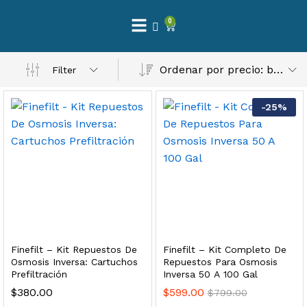
0
 Natural – Máxima Calidad En Filtración
Ordenar por precio: bajo a alto
Filter
$
3,900.00
-
25
%
dir al carrito
Finefilt – Kit de Repuestos 2 Etapas 2.5×10 | Cartucho de Sedimentos + Carbón Activado en Bloque
$
250.00
Finefilt – Kit Repuestos De
Finefilt – Kit Completo De
dir al carrito
Osmosis Inversa: Cartuchos
Repuestos Para Osmosis
Prefiltración
Inversa 50 A 100 Gal
$
380.00
$
599.00
$
799.00