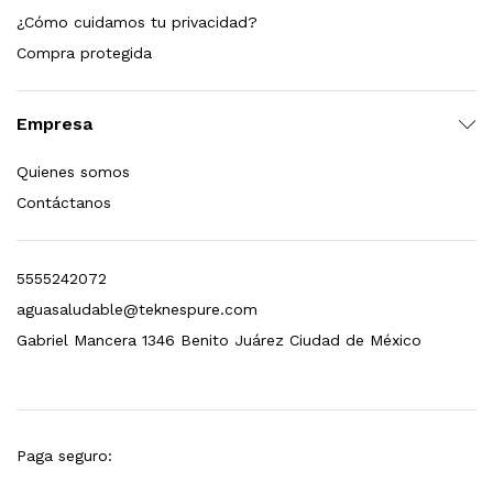
¿Cómo cuidamos tu privacidad?
dir al carrito
Compra protegida
Empresa
xidable SS304 Natural Cepillado | Agua Purificada
Quienes somos
$
699.00
Contáctanos
dir al carrito
5555242072
aguasaludable@teknespure.com
s, 100 L/h, con filtración Welltek WT-WFS600-4S
Gabriel Mancera 1346 Benito Juárez Ciudad de México
Leer más
Paga seguro: