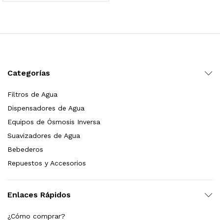
 para Esterilizador UV 25 Watts 4 Pines
$
999.00
dir al carrito
Categorías
Filtros de Agua
HF25MS Cafetera (Cartucho de Repuesto)
Dispensadores de Agua
$
2,899.00
Equipos de Ósmosis Inversa
Suavizadores de Agua
dir al carrito
Bebederos
Repuestos y Accesorios
ficador de Agua | Repuesto (con Polifosfatos)
Enlaces Rápidos
$
3,699.00
¿Cómo comprar?