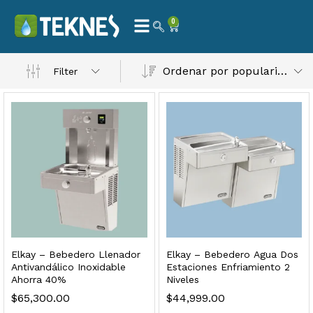
0
Ordenar por popularidad
Filter
 Natural – Máxima Calidad En Filtración
$
3,900.00
dir al carrito
Elkay – Bebedero Llenador
Elkay – Bebedero Agua Dos
Antivandálico Inoxidable
Estaciones Enfriamiento 2
Ahorra 40%
Niveles
$
65,300.00
$
44,999.00