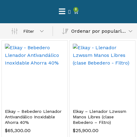
0
 Natural – Máxima Calidad En Filtración
Ordenar por popularidad
Filter
$
3,900.00
dir al carrito
Finefilt – Kit de Repuestos 2 Etapas 2.5×10 | Cartucho de Sedimentos + Carbón Activado en Bloque
$
250.00
Elkay – Bebedero Llenador
Elkay – Llenador Lzwssm
dir al carrito
Antivandálico Inoxidable
Manos Libres (clase
Ahorra 40%
Bebedero – Filtro)
$
65,300.00
$
25,900.00