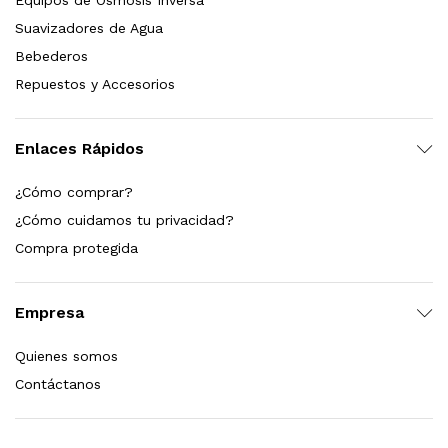
Equipos de Ósmosis Inversa
Suavizadores de Agua
Bebederos
Repuestos y Accesorios
Enlaces Rápidos
¿Cómo comprar?
s, 100 L/h, con filtración Welltek WT-WFS600-4S
¿Cómo cuidamos tu privacidad?
Compra protegida
Leer más
Empresa
Quienes somos
Contáctanos