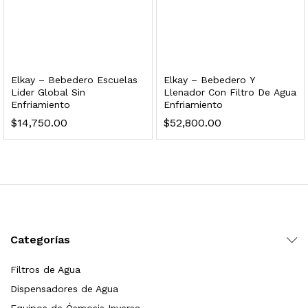
dir al carrito
Elkay – Bebedero Escuelas
Elkay – Bebedero Y
Lider Global Sin
Llenador Con Filtro De Agua
Enfriamiento
Enfriamiento
$
14,750.00
$
52,800.00
xidable SS304 Natural Cepillado | Agua Purificada
$
699.00
Categorías
dir al carrito
Filtros de Agua
Dispensadores de Agua