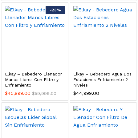
 para Esterilizador UV 25 Watts 4 Pines
-
23
%
$
999.00
dir al carrito
HF25MS Cafetera (Cartucho de Repuesto)
Elkay – Bebedero Llenador
Elkay – Bebedero Agua Dos
$
2,899.00
Manos Libres Con Filtro y
Estaciones Enfriamiento 2
Enfriamiento
Niveles
dir al carrito
$
45,999.00
$
44,999.00
$
59,999.00
ficador de Agua | Repuesto (con Polifosfatos)
$
3,699.00