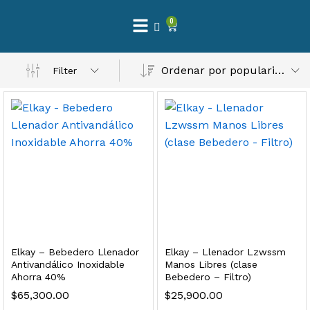
0
 Natural – Máxima Calidad En Filtración
Ordenar por popularidad
Filter
$
3,900.00
dir al carrito
Finefilt – Kit de Repuestos 2 Etapas 2.5×10 | Cartucho de Sedimentos + Carbón Activado en Bloque
$
250.00
Elkay – Bebedero Llenador
Elkay – Llenador Lzwssm
dir al carrito
Antivandálico Inoxidable
Manos Libres (clase
Ahorra 40%
Bebedero – Filtro)
$
65,300.00
$
25,900.00