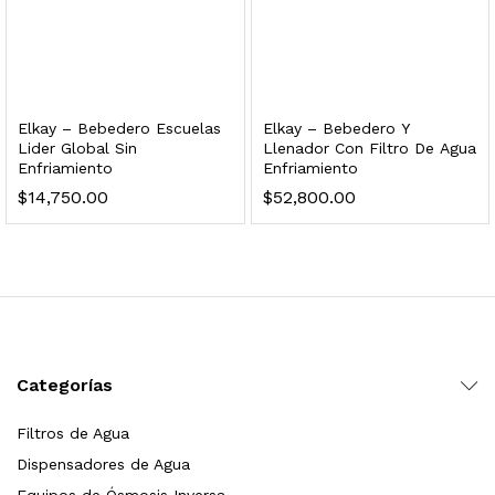
dir al carrito
xidable SS304 Natural Cepillado | Agua Purificada
Elkay – Bebedero Escuelas
Elkay – Bebedero Y
Lider Global Sin
Llenador Con Filtro De Agua
Enfriamiento
Enfriamiento
$
699.00
$
14,750.00
$
52,800.00
dir al carrito
s, 100 L/h, con filtración Welltek WT-WFS600-4S
Categorías
Leer más
Filtros de Agua
Dispensadores de Agua