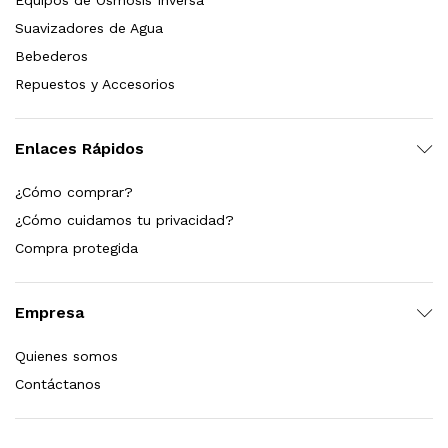
Equipos de Ósmosis Inversa
s, 100 L/h, con filtración Welltek WT-WFS600-3S
Suavizadores de Agua
Bebederos
Repuestos y Accesorios
Leer más
Enlaces Rápidos
quilla, grifo y filtración Welltek WT-PWDF-600A
¿Cómo comprar?
¿Cómo cuidamos tu privacidad?
Compra protegida
Leer más
Empresa
sor, filtración, UV y contador Welltek WT-WFS-BF
Quienes somos
Contáctanos
Leer más