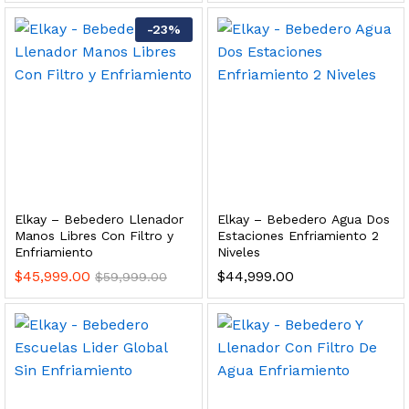
 para Esterilizador UV 25 Watts 4 Pines
-
23
%
$
999.00
dir al carrito
HF25MS Cafetera (Cartucho de Repuesto)
Elkay – Bebedero Llenador
Elkay – Bebedero Agua Dos
$
2,899.00
Manos Libres Con Filtro y
Estaciones Enfriamiento 2
Enfriamiento
Niveles
dir al carrito
$
45,999.00
$
44,999.00
$
59,999.00
ficador de Agua | Repuesto (con Polifosfatos)
$
3,699.00