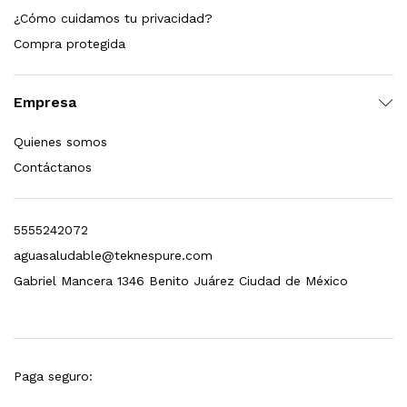
¿Cómo cuidamos tu privacidad?
dir al carrito
Compra protegida
Empresa
xidable SS304 Natural Cepillado | Agua Purificada
Quienes somos
$
699.00
Contáctanos
dir al carrito
5555242072
aguasaludable@teknespure.com
s, 100 L/h, con filtración Welltek WT-WFS600-4S
Gabriel Mancera 1346 Benito Juárez Ciudad de México
Leer más
Paga seguro: