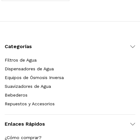
 para Esterilizador UV 25 Watts 4 Pines
$
999.00
dir al carrito
Categorías
Filtros de Agua
HF25MS Cafetera (Cartucho de Repuesto)
Dispensadores de Agua
$
2,899.00
Equipos de Ósmosis Inversa
Suavizadores de Agua
dir al carrito
Bebederos
Repuestos y Accesorios
ficador de Agua | Repuesto (con Polifosfatos)
Enlaces Rápidos
$
3,699.00
¿Cómo comprar?