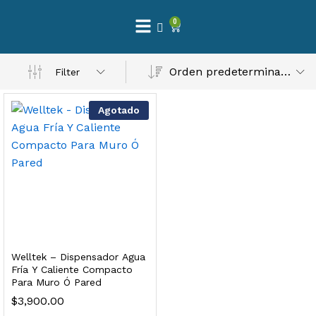
0
 Natural – Máxima Calidad En Filtración
Orden predeterminado
Filter
$
3,900.00
Agotado
dir al carrito
Finefilt – Kit de Repuestos 2 Etapas 2.5×10 | Cartucho de Sedimentos + Carbón Activado en Bloque
$
250.00
Welltek – Dispensador Agua
dir al carrito
Fría Y Caliente Compacto
Para Muro Ó Pared
$
3,900.00