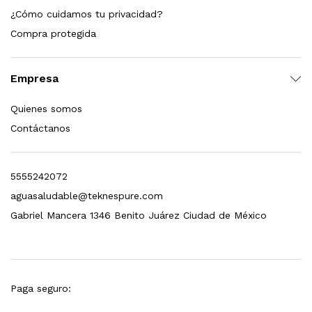
¿Cómo cuidamos tu privacidad?
dir al carrito
Compra protegida
Empresa
xidable SS304 Natural Cepillado | Agua Purificada
Quienes somos
$
699.00
Contáctanos
dir al carrito
5555242072
aguasaludable@teknespure.com
s, 100 L/h, con filtración Welltek WT-WFS600-4S
Gabriel Mancera 1346 Benito Juárez Ciudad de México
Leer más
Paga seguro: