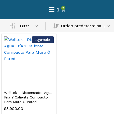
0
 Natural – Máxima Calidad En Filtración
Orden predeterminado
Filter
$
3,900.00
Agotado
dir al carrito
Finefilt – Kit de Repuestos 2 Etapas 2.5×10 | Cartucho de Sedimentos + Carbón Activado en Bloque
$
250.00
Welltek – Dispensador Agua
dir al carrito
Fría Y Caliente Compacto
Para Muro Ó Pared
$
3,900.00