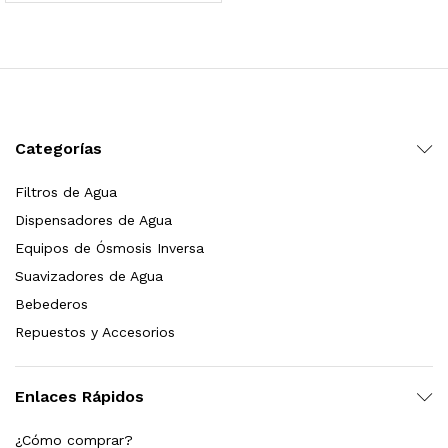
 para Esterilizador UV 25 Watts 4 Pines
$
999.00
dir al carrito
Categorías
Filtros de Agua
HF25MS Cafetera (Cartucho de Repuesto)
Dispensadores de Agua
$
2,899.00
Equipos de Ósmosis Inversa
Suavizadores de Agua
dir al carrito
Bebederos
Repuestos y Accesorios
ficador de Agua | Repuesto (con Polifosfatos)
Enlaces Rápidos
$
3,699.00
¿Cómo comprar?