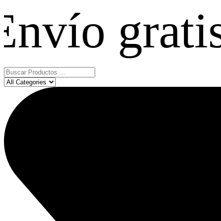
gratis en c
Search
...