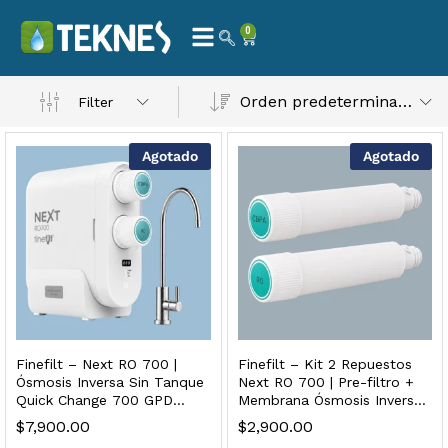
0
Orden predeterminado
Filter
Agotado
Agotado
 Natural – Máxima Calidad En Filtración
$
3,900.00
dir al carrito
Finefilt – Next RO 700 |
Finefilt – Kit 2 Repuestos
Ósmosis Inversa Sin Tanque
Next RO 700 | Pre-filtro +
Quick Change 700 GPD
Membrana Ósmosis Inversa
Premium
Cambio Rápido
$
7,900.00
$
2,900.00