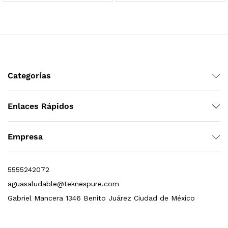
Categorías
Finefilt – Kit de Repuestos 2 Etapas 2.5×10 | Cartucho de Sedimentos + Carbón Activado en Bloque
Enlaces Rápidos
$
250.00
Empresa
dir al carrito
5555242072
aguasaludable@teknespure.com
Gabriel Mancera 1346 Benito Juárez Ciudad de México