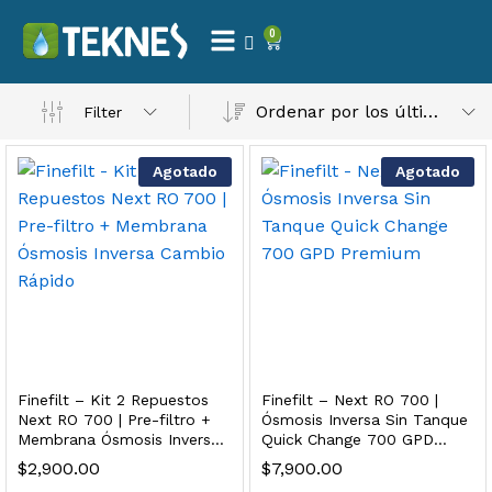
0
 Natural – Máxima Calidad En Filtración
Ordenar por los últimos
Filter
$
3,900.00
Agotado
Agotado
dir al carrito
Finefilt – Kit de Repuestos 2 Etapas 2.5×10 | Cartucho de Sedimentos + Carbón Activado en Bloque
$
250.00
Finefilt – Kit 2 Repuestos
Finefilt – Next RO 700 |
dir al carrito
Next RO 700 | Pre-filtro +
Ósmosis Inversa Sin Tanque
Membrana Ósmosis Inversa
Quick Change 700 GPD
Cambio Rápido
Premium
$
2,900.00
$
7,900.00