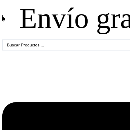
ío gratis e
Search
...