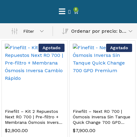
0
 Natural – Máxima Calidad En Filtración
Ordenar por precio: bajo a alto
Filter
$
3,900.00
Agotado
Agotado
dir al carrito
Finefilt – Kit de Repuestos 2 Etapas 2.5×10 | Cartucho de Sedimentos + Carbón Activado en Bloque
$
250.00
Finefilt – Kit 2 Repuestos
Finefilt – Next RO 700 |
dir al carrito
Next RO 700 | Pre-filtro +
Ósmosis Inversa Sin Tanque
Membrana Ósmosis Inversa
Quick Change 700 GPD
Cambio Rápido
Premium
$
2,900.00
$
7,900.00