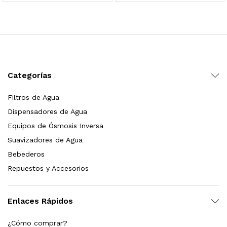
 para Esterilizador UV 25 Watts 4 Pines
$
999.00
dir al carrito
Categorías
Filtros de Agua
HF25MS Cafetera (Cartucho de Repuesto)
Dispensadores de Agua
$
2,899.00
Equipos de Ósmosis Inversa
Suavizadores de Agua
dir al carrito
Bebederos
Repuestos y Accesorios
ficador de Agua | Repuesto (con Polifosfatos)
Enlaces Rápidos
$
3,699.00
¿Cómo comprar?