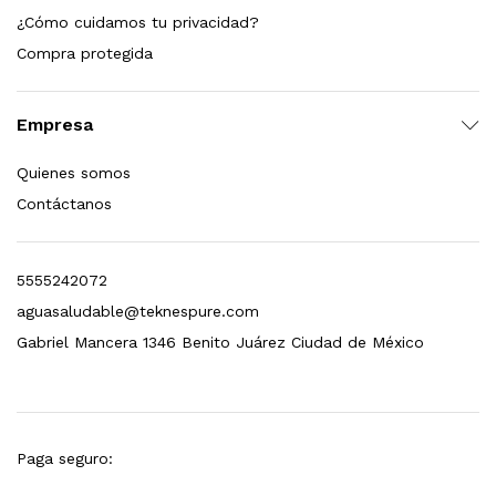
¿Cómo cuidamos tu privacidad?
dir al carrito
Compra protegida
Empresa
xidable SS304 Natural Cepillado | Agua Purificada
Quienes somos
$
699.00
Contáctanos
dir al carrito
5555242072
aguasaludable@teknespure.com
s, 100 L/h, con filtración Welltek WT-WFS600-4S
Gabriel Mancera 1346 Benito Juárez Ciudad de México
Leer más
Paga seguro: