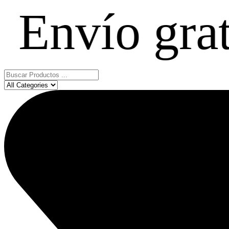
ío gratis e
Search
...