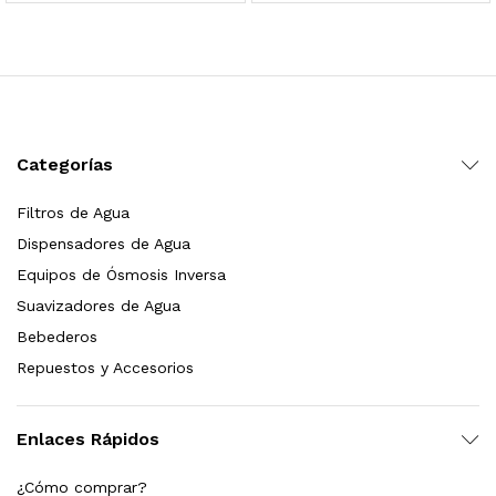
 para Esterilizador UV 25 Watts 4 Pines
$
999.00
dir al carrito
Categorías
Filtros de Agua
HF25MS Cafetera (Cartucho de Repuesto)
Dispensadores de Agua
$
2,899.00
Equipos de Ósmosis Inversa
Suavizadores de Agua
dir al carrito
Bebederos
Repuestos y Accesorios
ficador de Agua | Repuesto (con Polifosfatos)
Enlaces Rápidos
$
3,699.00
¿Cómo comprar?