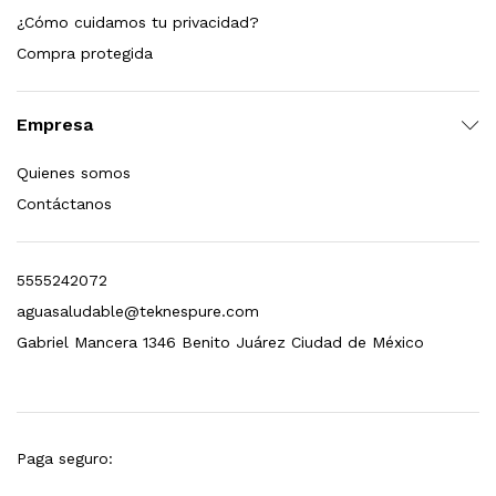
¿Cómo cuidamos tu privacidad?
dir al carrito
Compra protegida
Empresa
xidable SS304 Natural Cepillado | Agua Purificada
Quienes somos
$
699.00
Contáctanos
dir al carrito
5555242072
aguasaludable@teknespure.com
s, 100 L/h, con filtración Welltek WT-WFS600-4S
Gabriel Mancera 1346 Benito Juárez Ciudad de México
Leer más
Paga seguro: