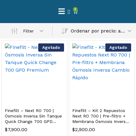
0
 Natural – Máxima Calidad En Filtración
Ordenar por precio: alto a bajo
Filter
$
3,900.00
Agotado
Agotado
dir al carrito
Finefilt – Kit de Repuestos 2 Etapas 2.5×10 | Cartucho de Sedimentos + Carbón Activado en Bloque
$
250.00
Finefilt – Next RO 700 |
Finefilt – Kit 2 Repuestos
dir al carrito
Ósmosis Inversa Sin Tanque
Next RO 700 | Pre-filtro +
Quick Change 700 GPD
Membrana Ósmosis Inversa
Premium
Cambio Rápido
$
7,900.00
$
2,900.00