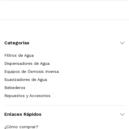
 para Esterilizador UV 25 Watts 4 Pines
$
999.00
dir al carrito
Categorías
Filtros de Agua
HF25MS Cafetera (Cartucho de Repuesto)
Dispensadores de Agua
$
2,899.00
Equipos de Ósmosis Inversa
Suavizadores de Agua
dir al carrito
Bebederos
Repuestos y Accesorios
ficador de Agua | Repuesto (con Polifosfatos)
Enlaces Rápidos
$
3,699.00
¿Cómo comprar?