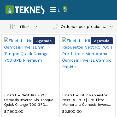
0
 Natural – Máxima Calidad En Filtración
Ordenar por precio: alto a bajo
Filter
$
3,900.00
Agotado
Agotado
dir al carrito
Finefilt – Kit de Repuestos 2 Etapas 2.5×10 | Cartucho de Sedimentos + Carbón Activado en Bloque
$
250.00
Finefilt – Next RO 700 |
Finefilt – Kit 2 Repuestos
dir al carrito
Ósmosis Inversa Sin Tanque
Next RO 700 | Pre-filtro +
Quick Change 700 GPD
Membrana Ósmosis Inversa
Premium
Cambio Rápido
$
7,900.00
$
2,900.00