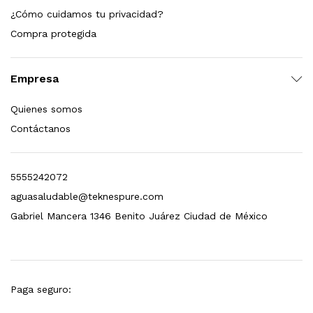
¿Cómo cuidamos tu privacidad?
dir al carrito
Compra protegida
Empresa
xidable SS304 Natural Cepillado | Agua Purificada
Quienes somos
$
699.00
Contáctanos
dir al carrito
5555242072
aguasaludable@teknespure.com
s, 100 L/h, con filtración Welltek WT-WFS600-4S
Gabriel Mancera 1346 Benito Juárez Ciudad de México
Leer más
Paga seguro: