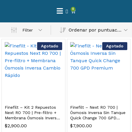
0
 Natural – Máxima Calidad En Filtración
Ordenar por puntuación media
Filter
$
3,900.00
Agotado
Agotado
dir al carrito
Finefilt – Kit de Repuestos 2 Etapas 2.5×10 | Cartucho de Sedimentos + Carbón Activado en Bloque
$
250.00
Finefilt – Kit 2 Repuestos
Finefilt – Next RO 700 |
dir al carrito
Next RO 700 | Pre-filtro +
Ósmosis Inversa Sin Tanque
Membrana Ósmosis Inversa
Quick Change 700 GPD
Cambio Rápido
Premium
$
2,900.00
$
7,900.00