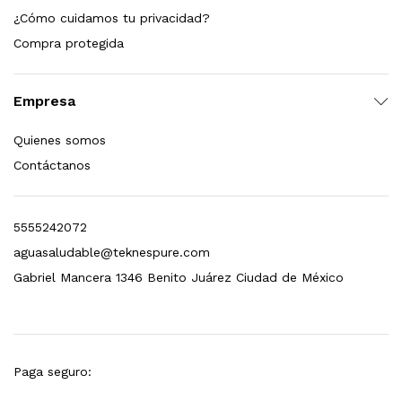
¿Cómo cuidamos tu privacidad?
dir al carrito
Compra protegida
Empresa
xidable SS304 Natural Cepillado | Agua Purificada
Quienes somos
$
699.00
Contáctanos
dir al carrito
5555242072
aguasaludable@teknespure.com
s, 100 L/h, con filtración Welltek WT-WFS600-4S
Gabriel Mancera 1346 Benito Juárez Ciudad de México
Leer más
Paga seguro: