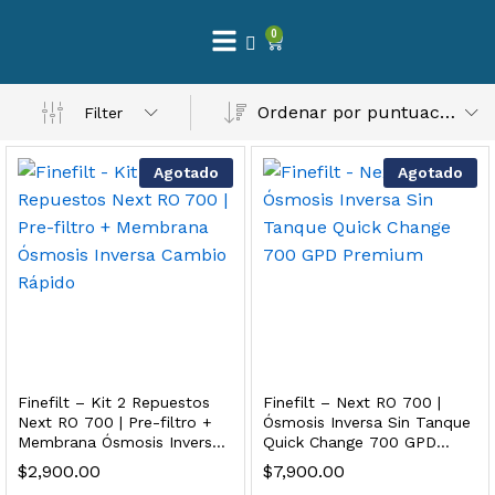
0
 Natural – Máxima Calidad En Filtración
Ordenar por puntuación media
Filter
$
3,900.00
Agotado
Agotado
dir al carrito
Finefilt – Kit de Repuestos 2 Etapas 2.5×10 | Cartucho de Sedimentos + Carbón Activado en Bloque
$
250.00
Finefilt – Kit 2 Repuestos
Finefilt – Next RO 700 |
dir al carrito
Next RO 700 | Pre-filtro +
Ósmosis Inversa Sin Tanque
Membrana Ósmosis Inversa
Quick Change 700 GPD
Cambio Rápido
Premium
$
2,900.00
$
7,900.00