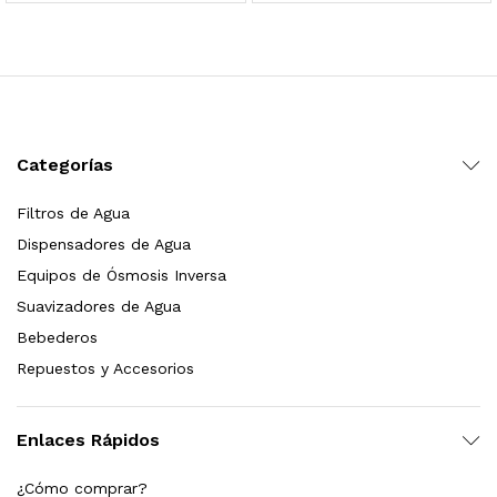
 para Esterilizador UV 25 Watts 4 Pines
$
999.00
dir al carrito
Categorías
Filtros de Agua
HF25MS Cafetera (Cartucho de Repuesto)
Dispensadores de Agua
$
2,899.00
Equipos de Ósmosis Inversa
Suavizadores de Agua
dir al carrito
Bebederos
Repuestos y Accesorios
ficador de Agua | Repuesto (con Polifosfatos)
Enlaces Rápidos
$
3,699.00
¿Cómo comprar?