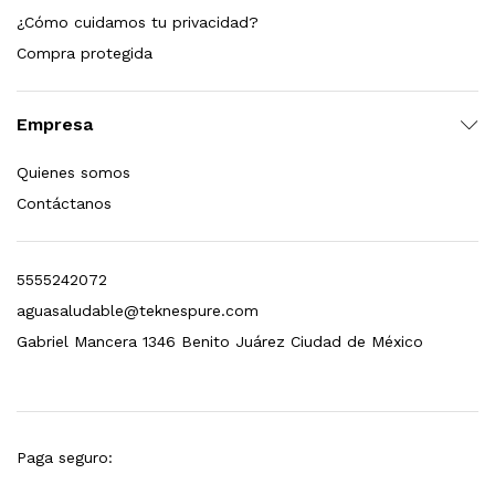
¿Cómo cuidamos tu privacidad?
dir al carrito
Compra protegida
Empresa
xidable SS304 Natural Cepillado | Agua Purificada
Quienes somos
$
699.00
Contáctanos
dir al carrito
5555242072
aguasaludable@teknespure.com
s, 100 L/h, con filtración Welltek WT-WFS600-4S
Gabriel Mancera 1346 Benito Juárez Ciudad de México
Leer más
Paga seguro: