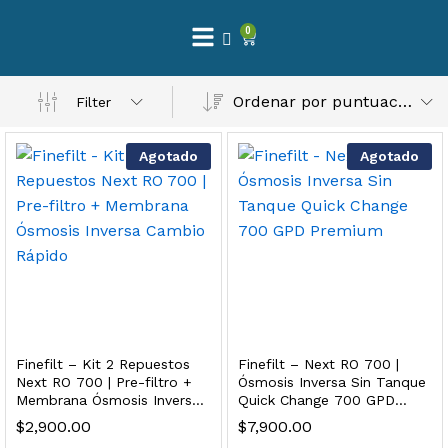
0
 Natural – Máxima Calidad En Filtración
Ordenar por puntuación media
Filter
$
3,900.00
Agotado
Agotado
dir al carrito
Finefilt – Kit de Repuestos 2 Etapas 2.5×10 | Cartucho de Sedimentos + Carbón Activado en Bloque
$
250.00
Finefilt – Kit 2 Repuestos
Finefilt – Next RO 700 |
dir al carrito
Next RO 700 | Pre-filtro +
Ósmosis Inversa Sin Tanque
Membrana Ósmosis Inversa
Quick Change 700 GPD
Cambio Rápido
Premium
$
2,900.00
$
7,900.00