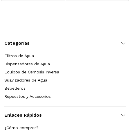
 para Esterilizador UV 25 Watts 4 Pines
$
999.00
dir al carrito
Categorías
Filtros de Agua
HF25MS Cafetera (Cartucho de Repuesto)
Dispensadores de Agua
$
2,899.00
Equipos de Ósmosis Inversa
Suavizadores de Agua
dir al carrito
Bebederos
Repuestos y Accesorios
ficador de Agua | Repuesto (con Polifosfatos)
Enlaces Rápidos
$
3,699.00
¿Cómo comprar?