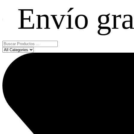
ío gratis e
Search
...