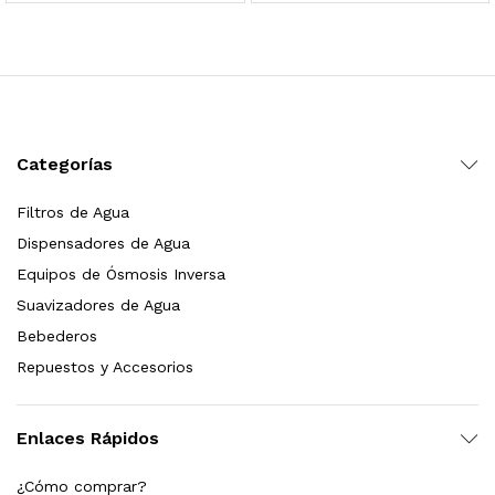
 para Esterilizador UV 25 Watts 4 Pines
$
999.00
dir al carrito
Categorías
Filtros de Agua
HF25MS Cafetera (Cartucho de Repuesto)
Dispensadores de Agua
$
2,899.00
Equipos de Ósmosis Inversa
Suavizadores de Agua
dir al carrito
Bebederos
Repuestos y Accesorios
ficador de Agua | Repuesto (con Polifosfatos)
Enlaces Rápidos
$
3,699.00
¿Cómo comprar?