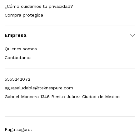
¿Cómo cuidamos tu privacidad?
dir al carrito
Compra protegida
Empresa
xidable SS304 Natural Cepillado | Agua Purificada
Quienes somos
$
699.00
Contáctanos
dir al carrito
5555242072
aguasaludable@teknespure.com
s, 100 L/h, con filtración Welltek WT-WFS600-4S
Gabriel Mancera 1346 Benito Juárez Ciudad de México
Leer más
Paga seguro: