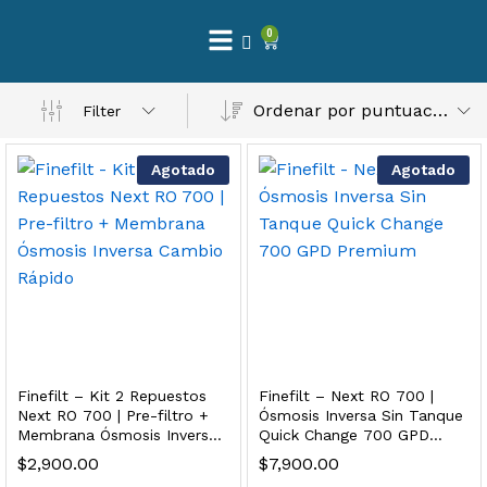
0
 Natural – Máxima Calidad En Filtración
Ordenar por puntuación media
Filter
$
3,900.00
Agotado
Agotado
dir al carrito
Finefilt – Kit de Repuestos 2 Etapas 2.5×10 | Cartucho de Sedimentos + Carbón Activado en Bloque
$
250.00
Finefilt – Kit 2 Repuestos
Finefilt – Next RO 700 |
dir al carrito
Next RO 700 | Pre-filtro +
Ósmosis Inversa Sin Tanque
Membrana Ósmosis Inversa
Quick Change 700 GPD
Cambio Rápido
Premium
$
2,900.00
$
7,900.00