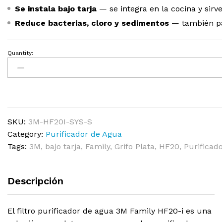
Se instala bajo tarja
— se integra en la cocina y sirve
Reduce bacterias, cloro y sedimentos
— también par
Quantity:
SKU:
3M-HF20I-SYS-S
Category:
Purificador de Agua
Tags:
3M
,
bajo tarja
,
Family
,
Grifo Plata
,
HF20
,
Purificad
Descripción
El filtro purificador de agua 3M Family HF20-i es una